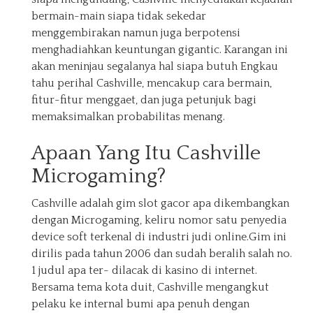
bermain-main siapa tidak sekedar
menggembirakan namun juga berpotensi
menghadiahkan keuntungan gigantic. Karangan ini
akan meninjau segalanya hal siapa butuh Engkau
tahu perihal Cashville, mencakup cara bermain,
fitur-fitur menggaet, dan juga petunjuk bagi
memaksimalkan probabilitas menang.
Apaan Yang Itu Cashville
Microgaming?
Cashville adalah gim slot gacor apa dikembangkan
dengan Microgaming, keliru nomor satu penyedia
device soft terkenal di industri judi online.Gim ini
dirilis pada tahun 2006 dan sudah beralih salah no.
1 judul apa ter- dilacak di kasino di internet.
Bersama tema kota duit, Cashville mengangkut
pelaku ke internal bumi apa penuh dengan