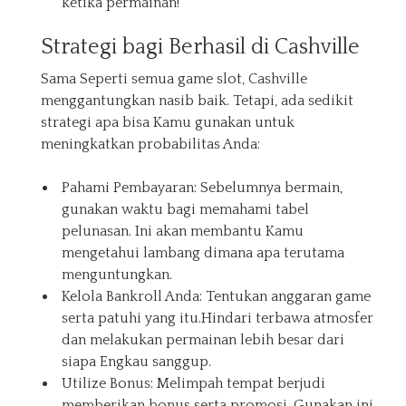
ketika permainan!
Strategi bagi Berhasil di Cashville
Sama Seperti semua game slot, Cashville
menggantungkan nasib baik. Tetapi, ada sedikit
strategi apa bisa Kamu gunakan untuk
meningkatkan probabilitas Anda:
Pahami Pembayaran: Sebelumnya bermain,
gunakan waktu bagi memahami tabel
pelunasan. Ini akan membantu Kamu
mengetahui lambang dimana apa terutama
menguntungkan.
Kelola Bankroll Anda: Tentukan anggaran game
serta patuhi yang itu.Hindari terbawa atmosfer
dan melakukan permainan lebih besar dari
siapa Engkau sanggup.
Utilize Bonus: Melimpah tempat berjudi
memberikan bonus serta promosi. Gunakan ini