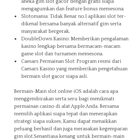
aneka gim slot gacor dengan grafis siapa
mengagumkan dan feature bonus memesona.
Slotomania: Tidak Benar no.1 aplikasi slot ter-
dikenal bersama banyak alternatif gim serta
masyarakat bergerak.
DoubleDown Kasino: Memberikan pengalaman
kasino lengkap bersama bermacam-macam
game slot dan turnamen memesona.
Caesars Permainan Slot: Program resmi dari
Caesars Kasino yang memberikan pengetahuan
bermain slot gacor siapa asli.
Bermain-Main slot online iOS adalah cara apa
menggembirakan serta seru bagi menikmati
permainan casino di alat Apple Anda. Bersama
memilih aplikasi siapa tepat dan menerapkan
strategi siapa sukses, Kamu dapat menaikkan
peluang berhasil dan juga merasakan kegemparan
gim slot.Senantiasa kenang untuk bermain-main