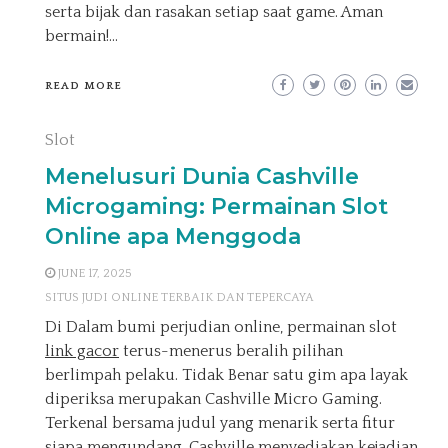
serta bijak dan rasakan setiap saat game. Aman
bermain!…
READ MORE
Slot
Menelusuri Dunia Cashville
Microgaming: Permainan Slot
Online apa Menggoda
JUNE 17, 2025
SITUS JUDI ONLINE TERBAIK DAN TEPERCAYA
Di Dalam bumi perjudian online, permainan slot
link gacor
terus-menerus beralih pilihan
berlimpah pelaku. Tidak Benar satu gim apa layak
diperiksa merupakan Cashville Micro Gaming.
Terkenal bersama judul yang menarik serta fitur
siapa mengundang, Cashville menyediakan kejadian