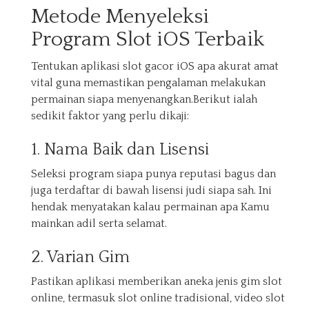
Metode Menyeleksi
Program Slot iOS Terbaik
Tentukan aplikasi slot gacor iOS apa akurat amat
vital guna memastikan pengalaman melakukan
permainan siapa menyenangkan.Berikut ialah
sedikit faktor yang perlu dikaji:
1. Nama Baik dan Lisensi
Seleksi program siapa punya reputasi bagus dan
juga terdaftar di bawah lisensi judi siapa sah. Ini
hendak menyatakan kalau permainan apa Kamu
mainkan adil serta selamat.
2. Varian Gim
Pastikan aplikasi memberikan aneka jenis gim slot
online, termasuk slot online tradisional, video slot