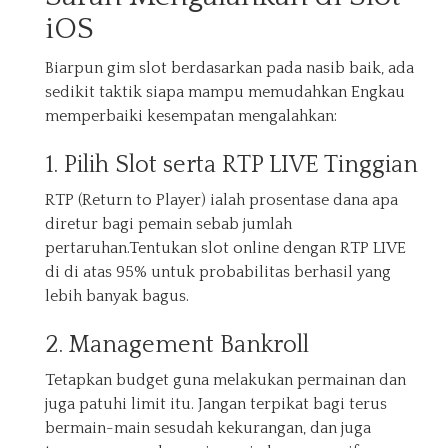
iOS
Biarpun gim slot berdasarkan pada nasib baik, ada
sedikit taktik siapa mampu memudahkan Engkau
memperbaiki kesempatan mengalahkan:
1. Pilih Slot serta RTP LIVE Tinggian
RTP (Return to Player) ialah prosentase dana apa
diretur bagi pemain sebab jumlah
pertaruhan.Tentukan slot online dengan RTP LIVE
di di atas 95% untuk probabilitas berhasil yang
lebih banyak bagus.
2. Management Bankroll
Tetapkan budget guna melakukan permainan dan
juga patuhi limit itu. Jangan terpikat bagi terus
bermain-main sesudah kekurangan, dan juga