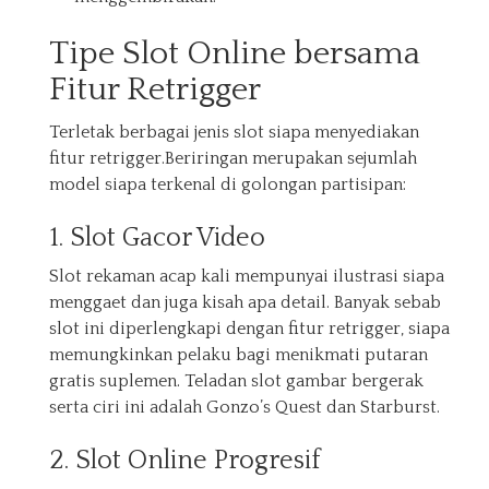
Tipe Slot Online bersama
Fitur Retrigger
Terletak berbagai jenis slot siapa menyediakan
fitur retrigger.Beriringan merupakan sejumlah
model siapa terkenal di golongan partisipan:
1. Slot Gacor Video
Slot rekaman acap kali mempunyai ilustrasi siapa
menggaet dan juga kisah apa detail. Banyak sebab
slot ini diperlengkapi dengan fitur retrigger, siapa
memungkinkan pelaku bagi menikmati putaran
gratis suplemen. Teladan slot gambar bergerak
serta ciri ini adalah Gonzo’s Quest dan Starburst.
2. Slot Online Progresif