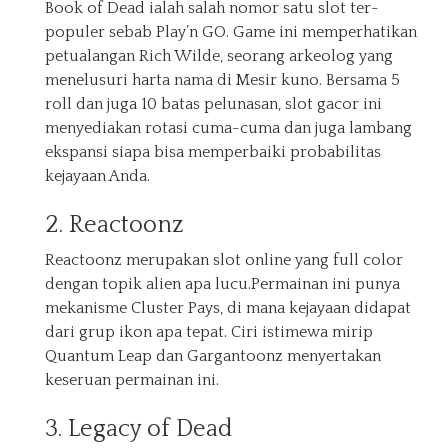
Book of Dead ialah salah nomor satu slot ter-
populer sebab Play’n GO. Game ini memperhatikan
petualangan Rich Wilde, seorang arkeolog yang
menelusuri harta nama di Mesir kuno. Bersama 5
roll dan juga 10 batas pelunasan, slot gacor ini
menyediakan rotasi cuma-cuma dan juga lambang
ekspansi siapa bisa memperbaiki probabilitas
kejayaan Anda.
2. Reactoonz
Reactoonz merupakan slot online yang full color
dengan topik alien apa lucu.Permainan ini punya
mekanisme Cluster Pays, di mana kejayaan didapat
dari grup ikon apa tepat. Ciri istimewa mirip
Quantum Leap dan Gargantoonz menyertakan
keseruan permainan ini.
3. Legacy of Dead