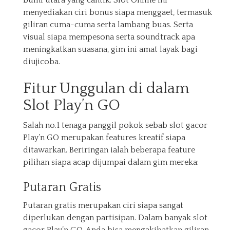
bumi utara yang cantik. Slot Online ini
menyediakan ciri bonus siapa menggaet, termasuk
giliran cuma-cuma serta lambang buas. Serta
visual siapa mempesona serta soundtrack apa
meningkatkan suasana, gim ini amat layak bagi
diujicoba.
Fitur Unggulan di dalam
Slot Play’n GO
Salah no.1 tenaga panggil pokok sebab slot gacor
Play’n GO merupakan features kreatif siapa
ditawarkan. Beriringan ialah beberapa feature
pilihan siapa acap dijumpai dalam gim mereka:
Putaran Gratis
Putaran gratis merupakan ciri siapa sangat
diperlukan dengan partisipan. Dalam banyak slot