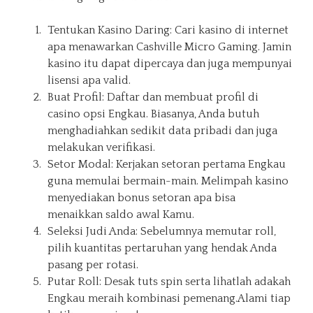
Tentukan Kasino Daring: Cari kasino di internet
apa menawarkan Cashville Micro Gaming. Jamin
kasino itu dapat dipercaya dan juga mempunyai
lisensi apa valid.
Buat Profil: Daftar dan membuat profil di
casino opsi Engkau. Biasanya, Anda butuh
menghadiahkan sedikit data pribadi dan juga
melakukan verifikasi.
Setor Modal: Kerjakan setoran pertama Engkau
guna memulai bermain-main. Melimpah kasino
menyediakan bonus setoran apa bisa
menaikkan saldo awal Kamu.
Seleksi Judi Anda: Sebelumnya memutar roll,
pilih kuantitas pertaruhan yang hendak Anda
pasang per rotasi.
Putar Roll: Desak tuts spin serta lihatlah adakah
Engkau meraih kombinasi pemenang.Alami tiap