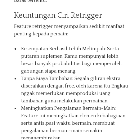
batas tertentu.
Keuntungan Ciri Retrigger
Feature retrigger menyampaikan sedikit manfaat
penting kepada pemain:
Kesempatan Berhasil Lebih Melimpah: Serta
putaran suplemen, Kamu mempunyai lebih
besar banyak probabilitas bagi memperoleh
gabungan siapa menang.
Tanpa Biaya Tambahan: Segala giliran ekstra
diserahkan dengan free, oleh karena itu Engkau
nggak memerlukan memproduksi uang
tambahan guna melakukan permainan.
Meningkatkan Pengalaman Bermain-Main:
Feature ini meningkatkan elemen kebahagiaan
serta antisipasi waktu bermain, membuat
pengalaman bermain-main semakin
menggembirakan.