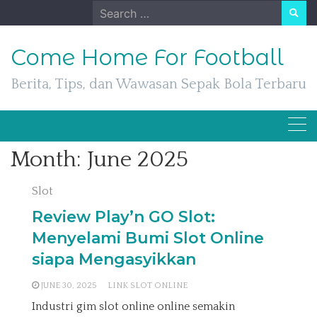
Skip
Search
to
for:
content
Come Home For Football
Berita, Tips, dan Wawasan Sepak Bola Terbaru
Month:
June 2025
Slot
Review Play’n GO Slot:
Menyelami Bumi Slot Online
siapa Mengasyikkan
JUNE 30, 2025
LINK SLOT ONLINE
Industri gim slot online online semakin