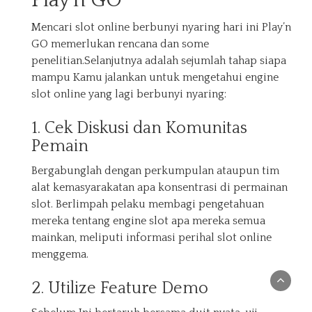
Play’n GO
Mencari slot online berbunyi nyaring hari ini Play’n
GO memerlukan rencana dan some
penelitian.Selanjutnya adalah sejumlah tahap siapa
mampu Kamu jalankan untuk mengetahui engine
slot online yang lagi berbunyi nyaring:
1. Cek Diskusi dan Komunitas
Pemain
Bergabunglah dengan perkumpulan ataupun tim
alat kemasyarakatan apa konsentrasi di permainan
slot. Berlimpah pelaku membagi pengetahuan
mereka tentang engine slot apa mereka semua
mainkan, meliputi informasi perihal slot online
menggema.
2. Utilize Feature Demo