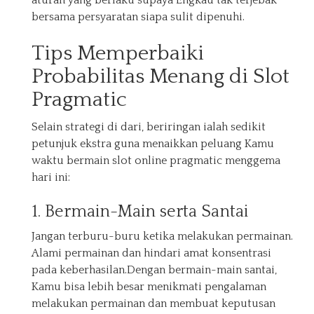
aturan yang berlaku supaya Engkau tak terjebak
bersama persyaratan siapa sulit dipenuhi.
Tips Memperbaiki
Probabilitas Menang di Slot
Pragmatic
Selain strategi di dari, beriringan ialah sedikit
petunjuk ekstra guna menaikkan peluang Kamu
waktu bermain slot online pragmatic menggema
hari ini:
1. Bermain-Main serta Santai
Jangan terburu-buru ketika melakukan permainan.
Alami permainan dan hindari amat konsentrasi
pada keberhasilan.Dengan bermain-main santai,
Kamu bisa lebih besar menikmati pengalaman
melakukan permainan dan membuat keputusan