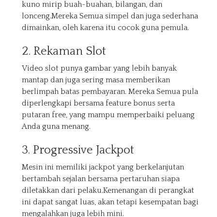
kuno mirip buah-buahan, bilangan, dan
lonceng.Mereka Semua simpel dan juga sederhana
dimainkan, oleh karena itu cocok guna pemula.
2. Rekaman Slot
Video slot punya gambar yang lebih banyak
mantap dan juga sering masa memberikan
berlimpah batas pembayaran. Mereka Semua pula
diperlengkapi bersama feature bonus serta
putaran free, yang mampu memperbaiki peluang
Anda guna menang.
3. Progressive Jackpot
Mesin ini memiliki jackpot yang berkelanjutan
bertambah sejalan bersama pertaruhan siapa
diletakkan dari pelaku.Kemenangan di perangkat
ini dapat sangat luas, akan tetapi kesempatan bagi
mengalahkan juga lebih mini.