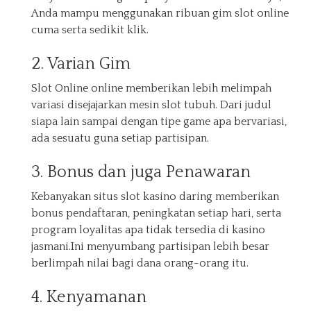
Anda mampu menggunakan ribuan gim slot online
cuma serta sedikit klik.
2. Varian Gim
Slot Online online memberikan lebih melimpah
variasi disejajarkan mesin slot tubuh. Dari judul
siapa lain sampai dengan tipe game apa bervariasi,
ada sesuatu guna setiap partisipan.
3. Bonus dan juga Penawaran
Kebanyakan situs slot kasino daring memberikan
bonus pendaftaran, peningkatan setiap hari, serta
program loyalitas apa tidak tersedia di kasino
jasmani.Ini menyumbang partisipan lebih besar
berlimpah nilai bagi dana orang-orang itu.
4. Kenyamanan