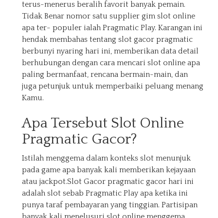
terus-menerus beralih favorit banyak pemain.
Tidak Benar nomor satu supplier gim slot online
apa ter- populer ialah Pragmatic Play. Karangan ini
hendak membahas tentang slot gacor pragmatic
berbunyi nyaring hari ini, memberikan data detail
berhubungan dengan cara mencari slot online apa
paling bermanfaat, rencana bermain-main, dan
juga petunjuk untuk memperbaiki peluang menang
Kamu.
Apa Tersebut Slot Online
Pragmatic Gacor?
Istilah menggema dalam konteks slot menunjuk
pada game apa banyak kali memberikan kejayaan
atau jackpot.Slot Gacor pragmatic gacor hari ini
adalah slot sebab Pragmatic Play apa ketika ini
punya taraf pembayaran yang tinggian. Partisipan
banyak kali menelusuri slot online menggema