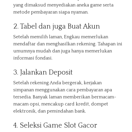
yang dimaksud menyediakan aneka game serta
metode pembayaran siapa nyaman.
2. Tabel dan juga Buat Akun
Setelah memilih laman, Engkau memerlukan
mendaftar dan menghasilkan rekening. Tahapan ini
umumnya mudah dan juga hanya memerlukan
informasi fondasi.
3. Jalankan Deposit
Setelah rekening Anda bergerak, kerjakan
simpanan menggunakan cara pembayaran apa
tersedia. Banyak laman memberikan bermacam-
macam opsi, mencakup card kredit, dompet
elektronik, dan pemindahan bank.
4. Seleksi Game Slot Gacor