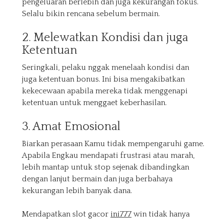
pengeluaran berlebih dan juga kekurangan fokus.
Selalu bikin rencana sebelum bermain.
2. Melewatkan Kondisi dan juga
Ketentuan
Seringkali, pelaku nggak menelaah kondisi dan
juga ketentuan bonus. Ini bisa mengakibatkan
kekecewaan apabila mereka tidak menggenapi
ketentuan untuk menggaet keberhasilan.
3. Amat Emosional
Biarkan perasaan Kamu tidak mempengaruhi game.
Apabila Engkau mendapati frustrasi atau marah,
lebih mantap untuk stop sejenak dibandingkan
dengan lanjut bermain dan juga berbahaya
kekurangan lebih banyak dana.
Mendapatkan slot gacor
ini777
win tidak hanya