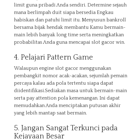
limit guna pribadi Anda sendiri. Determine sejauh
mana berlimpah duit siapa bersedia Engkau
habiskan dan patuhi limit itu. Menyusun bankroll
bersama bijak hendak membantu Kamu bermain-
main lebih banyak long time serta meningkatkan
probabilitas Anda guna mencapai slot gacor win.
4. Pelajari Pattern Game
Walaupun engine slot gacor menggunakan
pembangkit nomor acak-acakan, sejumlah pemain
percaya kalau ada pola tertentu siapa dapat
diidentifikasi.Sediakan masa untuk bermain-main
serta pay attention pola kemenangan. Ini dapat
memudahkan Anda menciptakan putusan akhir
yang lebih mantap saat bermain.
5. Jangan Sangat Terkunci pada
Kejayaan Besar