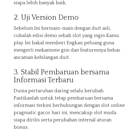
siapa lebih banyak baik.
2. Uji Version Demo
Sebelum Ini bermain-main dengan duit asli,
cobalah edisi demo sebab slot yang ingin Kamu
play. Ini bakal memberi Engkau peluang guna
mengerti mekanisme gim dan featuresnya bebas
ancaman kehilangan duit.
3. Stabil Pembaruan bersama
Informasi Terbaru
Dunia pertaruhan daring selalu berubah.
Pastikanlah untuk tetap pembaruan bersama
informasi terkini berhubungan dengan slot online
pragmatic gacor hari ini, mencakup slot muda
siapa dirilis serta perubahan internal aturan
bonus.