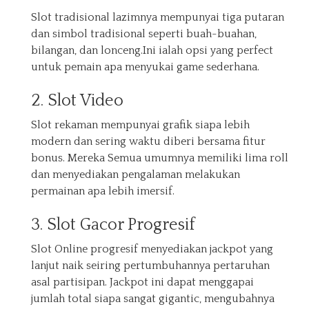
Slot tradisional lazimnya mempunyai tiga putaran
dan simbol tradisional seperti buah-buahan,
bilangan, dan lonceng.Ini ialah opsi yang perfect
untuk pemain apa menyukai game sederhana.
2. Slot Video
Slot rekaman mempunyai grafik siapa lebih
modern dan sering waktu diberi bersama fitur
bonus. Mereka Semua umumnya memiliki lima roll
dan menyediakan pengalaman melakukan
permainan apa lebih imersif.
3. Slot Gacor Progresif
Slot Online progresif menyediakan jackpot yang
lanjut naik seiring pertumbuhannya pertaruhan
asal partisipan. Jackpot ini dapat menggapai
jumlah total siapa sangat gigantic, mengubahnya