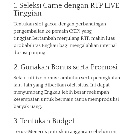
1. Seleksi Game dengan RTP LIVE
Tinggian
Tentukan slot gacor dengan perbandingan
pengembalian ke pemain (RTP) yang
tinggian.Bertambah menjulang RTP, makin luas
probabilitas Engkau bagi mengalahkan internal
durasi panjang.
2. Gunakan Bonus serta Promosi
Selalu utilize bonus sambutan serta peningkatan
lain-lain yang diberikan oleh situs. Ini dapat
menyumbang Engkau lebih besar melimpah
kesempatan untuk bermain tanpa memproduksi
banyak uang.
3. Tentukan Budget
Terus-Menerus putuskan anggaran sebelum ini