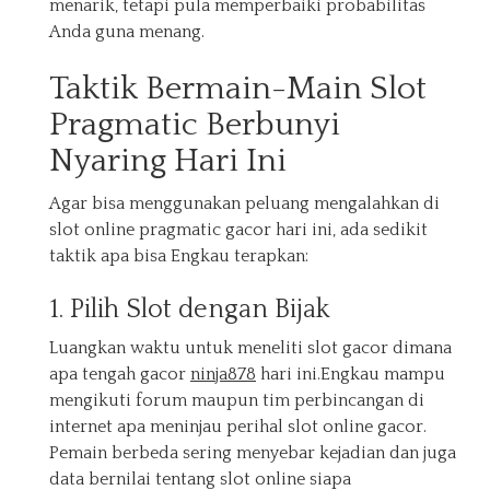
menarik, tetapi pula memperbaiki probabilitas
Anda guna menang.
Taktik Bermain-Main Slot
Pragmatic Berbunyi
Nyaring Hari Ini
Agar bisa menggunakan peluang mengalahkan di
slot online pragmatic gacor hari ini, ada sedikit
taktik apa bisa Engkau terapkan:
1. Pilih Slot dengan Bijak
Luangkan waktu untuk meneliti slot gacor dimana
apa tengah gacor
ninja878
hari ini.Engkau mampu
mengikuti forum maupun tim perbincangan di
internet apa meninjau perihal slot online gacor.
Pemain berbeda sering menyebar kejadian dan juga
data bernilai tentang slot online siapa