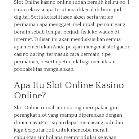
Slot Online
kasino online sudah beralih keliru no. 1
rupa rekreasi apa terutama dikenal di bumi judi
digital. Serta kefasilitasan akses serta varian
permainan apa menggaet, melimpah pemain yang
beralih sebab tempat berjudi fisik ke wadah di
internet. Tulisan ini akan mendiskusikan semua
apa memerlukan Anda pelajari mengenai slot gacor
casino daring, termasuk cara bermain, tipe
permainan, beserta petunjuk bagi menaikkan
probabilitas mengalahkan.
Apa Itu Slot Online Kasino
Online?
Slot Online rumah judi daring merupakan gim
perangkat slot yang mampu diperankan dengan
dunia maya.Partisipan dapat memasang judi dan
juga berputar roll untuk mencoba meraih
gabungan simbol apa memproduksi kejayaan.