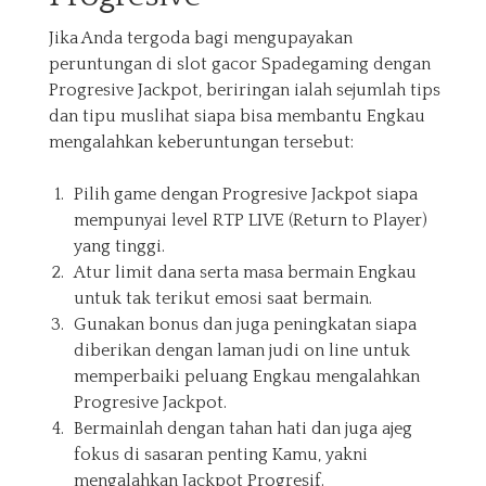
Jika Anda tergoda bagi mengupayakan
peruntungan di slot gacor Spadegaming dengan
Progresive Jackpot, beriringan ialah sejumlah tips
dan tipu muslihat siapa bisa membantu Engkau
mengalahkan keberuntungan tersebut:
Pilih game dengan Progresive Jackpot siapa
mempunyai level RTP LIVE (Return to Player)
yang tinggi.
Atur limit dana serta masa bermain Engkau
untuk tak terikut emosi saat bermain.
Gunakan bonus dan juga peningkatan siapa
diberikan dengan laman judi on line untuk
memperbaiki peluang Engkau mengalahkan
Progresive Jackpot.
Bermainlah dengan tahan hati dan juga ajeg
fokus di sasaran penting Kamu, yakni
mengalahkan Jackpot Progresif.