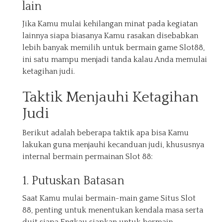
lain
Jika Kamu mulai kehilangan minat pada kegiatan
lainnya siapa biasanya Kamu rasakan disebabkan
lebih banyak memilih untuk bermain game Slot88,
ini satu mampu menjadi tanda kalau Anda memulai
ketagihan judi.
Taktik Menjauhi Ketagihan
Judi
Berikut adalah beberapa taktik apa bisa Kamu
lakukan guna menjauhi kecanduan judi, khususnya
internal bermain permainan Slot 88:
1. Putuskan Batasan
Saat Kamu mulai bermain-main game Situs Slot
88, penting untuk menentukan kendala masa serta