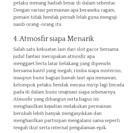
pelaku menang hadiah besar di dalam sebentar.
Dengan variasi permainan apa beraneka ragam,
pemain tidak hendak pernah lelah guna menguji
nasib orang-orang itu.
4. Atmosfir siapa Menarik
Salah satu kekuatan lain dari slot gacor bersama
judul fantasi merupakan atmosfir apa
menggaet.Serta latar belakang yang dipenuhi
bersama kastil yang megah, rimba siapa misterius,
maupun bumi bagian bawah laut apa menawan,
kelompok pelaku hendak merasa mirip lagi berada
pada di dalam bumi imajinasi siapa sebenarnya.
Atmosfir yang dibangun serta bagus ini
menghasilkan kejadian melakukan permainan
berubah lebih banyak mengasyikkan dan
menghasilkan partisipan mengalami sama seperti
tengah ikut serta internal pengalaman epik.