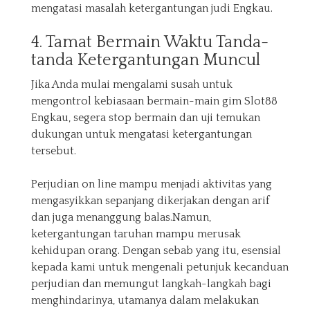
mengatasi masalah ketergantungan judi Engkau.
4. Tamat Bermain Waktu Tanda-
tanda Ketergantungan Muncul
Jika Anda mulai mengalami susah untuk
mengontrol kebiasaan bermain-main gim Slot88
Engkau, segera stop bermain dan uji temukan
dukungan untuk mengatasi ketergantungan
tersebut.
Perjudian on line mampu menjadi aktivitas yang
mengasyikkan sepanjang dikerjakan dengan arif
dan juga menanggung balas.Namun,
ketergantungan taruhan mampu merusak
kehidupan orang. Dengan sebab yang itu, esensial
kepada kami untuk mengenali petunjuk kecanduan
perjudian dan memungut langkah-langkah bagi
menghindarinya, utamanya dalam melakukan