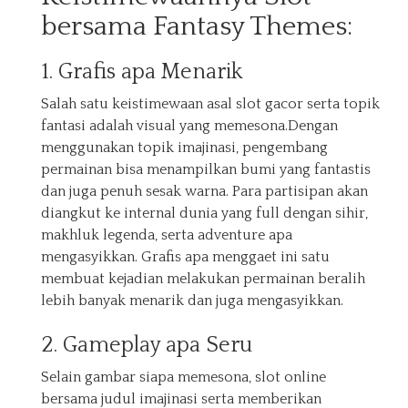
bersama Fantasy Themes:
1. Grafis apa Menarik
Salah satu keistimewaan asal slot gacor serta topik
fantasi adalah visual yang memesona.Dengan
menggunakan topik imajinasi, pengembang
permainan bisa menampilkan bumi yang fantastis
dan juga penuh sesak warna. Para partisipan akan
diangkut ke internal dunia yang full dengan sihir,
makhluk legenda, serta adventure apa
mengasyikkan. Grafis apa menggaet ini satu
membuat kejadian melakukan permainan beralih
lebih banyak menarik dan juga mengasyikkan.
2. Gameplay apa Seru
Selain gambar siapa memesona, slot online
bersama judul imajinasi serta memberikan