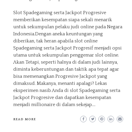
Slot Spadegaming serta Jackpot Progresive
memberikan kesempatan siapa sekali menarik
untuk sekumpulan pelaku judi online pada Negara
Indonesia.Dengan aneka keuntungan yang
diberikan, tak heran apabila slot online
Spadegaming serta Jackpot Progresif menjadi opsi
utama untuk sekumpulan penggemar slot online.
Akan Tetapi, seperti halnya di dalam judi lainnya,
diminta keberuntungan dan taktik apa tepat agar
bisa memenangkan Progresive Jackpot yang
dimaksud. Makanya, menanti apalagi? Lekas
eksperimen nasib Anda di slot Spadegaming serta
Jackpot Progresive dan dapatkan kesempatan
menjadi millionaire di dalam sekejap.…
READ MORE