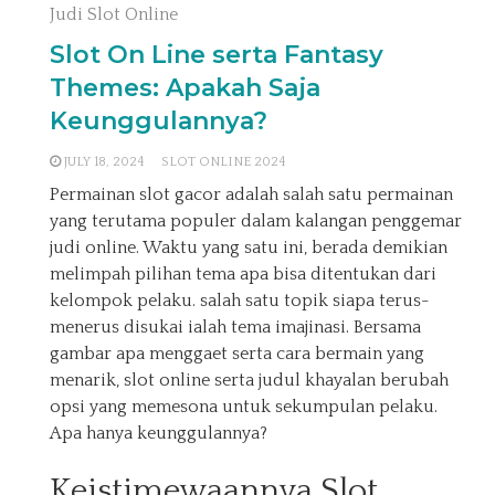
Judi Slot Online
Slot On Line serta Fantasy
Themes: Apakah Saja
Keunggulannya?
JULY 18, 2024
SLOT ONLINE 2024
Permainan slot gacor adalah salah satu permainan
yang terutama populer dalam kalangan penggemar
judi online. Waktu yang satu ini, berada demikian
melimpah pilihan tema apa bisa ditentukan dari
kelompok pelaku. salah satu topik siapa terus-
menerus disukai ialah tema imajinasi. Bersama
gambar apa menggaet serta cara bermain yang
menarik, slot online serta judul khayalan berubah
opsi yang memesona untuk sekumpulan pelaku.
Apa hanya keunggulannya?
Keistimewaannya Slot