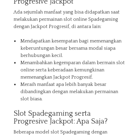
Progresive Jackpot
Ada sejumlah manfaat yang bisa didapatkan saat
melakukan permainan slot online Spadegaming
dengan Jackpot Progresif, di antara lain:
Mendapatkan kesempatan bagi memenangkan
keberuntungan besar bersama modal siapa
berhubungan kecil.
Menambahkan kegemparan dalam bermain slot
online serta keberadaan kemungkinan
memenangkan Jackpot Progresif.
Meraih manfaat apa lebih banyak besar
dibandingkan dengan melakukan permainan
slot biasa.
Slot Spadegaming serta
Progresive Jackpot: Apa Saja?
Beberapa model slot Spadegaming dengan