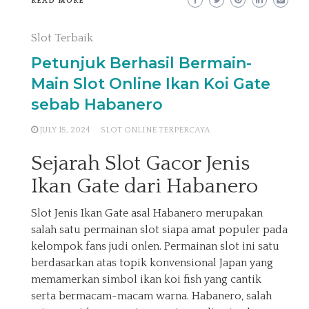
READ MORE
Slot Terbaik
Petunjuk Berhasil Bermain-
Main Slot Online Ikan Koi Gate
sebab Habanero
JULY 15, 2024
SLOT ONLINE TERPERCAYA
Sejarah Slot Gacor Jenis
Ikan Gate dari Habanero
Slot Jenis Ikan Gate asal Habanero merupakan
salah satu permainan slot siapa amat populer pada
kelompok fans judi onlen. Permainan slot ini satu
berdasarkan atas topik konvensional Japan yang
memamerkan simbol ikan koi fish yang cantik
serta bermacam-macam warna. Habanero, salah