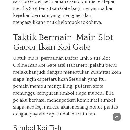
satu provider permainan casino online terdepan,
merilis Slot Jenis Ikan Gate bagi menyampaikan
kejadian bermain yang menggaet dan
mengasyikkan untuk kelompok tokohnya.
Taktik Bermain-Main Slot
Gacor Ikan Koi Gate
Untuk mulai permainan
Daftar Link Situs Slot
Online
Ikan Koi Gate asal Habanero, pelaku perlu
melakukan judi dengan menentukan kuantitas koin
siapa ingin dipertaruhkan.Sesudah yang itu,
pemain mampu mengelilingi putaran serta
menunggu campuran simbol siapa muncul. Bila
pelaku berhasil mendapatkan kombinasi simbol
siapa menang, mereka akan menang bonus pantas
dengan paytable apa sudah ditentukan.
Simbol Koi Fish