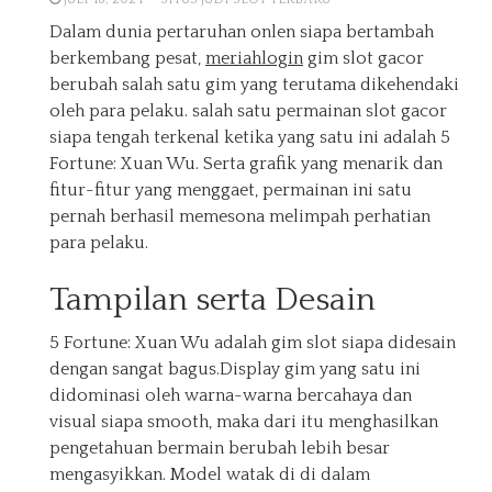
Dalam dunia pertaruhan onlen siapa bertambah
berkembang pesat,
meriahlogin
gim slot gacor
berubah salah satu gim yang terutama dikehendaki
oleh para pelaku. salah satu permainan slot gacor
siapa tengah terkenal ketika yang satu ini adalah 5
Fortune: Xuan Wu. Serta grafik yang menarik dan
fitur-fitur yang menggaet, permainan ini satu
pernah berhasil memesona melimpah perhatian
para pelaku.
Tampilan serta Desain
5 Fortune: Xuan Wu adalah gim slot siapa didesain
dengan sangat bagus.Display gim yang satu ini
didominasi oleh warna-warna bercahaya dan
visual siapa smooth, maka dari itu menghasilkan
pengetahuan bermain berubah lebih besar
mengasyikkan. Model watak di di dalam