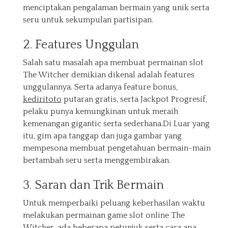
menciptakan pengalaman bermain yang unik serta
seru untuk sekumpulan partisipan.
2. Features Unggulan
Salah satu masalah apa membuat permainan slot
The Witcher demikian dikenal adalah features
unggulannya. Serta adanya feature bonus,
kediritoto
putaran gratis, serta Jackpot Progresif,
pelaku punya kemungkinan untuk meraih
kemenangan gigantic serta sederhana.Di Luar yang
itu, gim apa tanggap dan juga gambar yang
mempesona membuat pengetahuan bermain-main
bertambah seru serta menggembirakan.
3. Saran dan Trik Bermain
Untuk memperbaiki peluang keberhasilan waktu
melakukan permainan game slot online The
Witcher, ada beberapa petunjuk serta cara apa