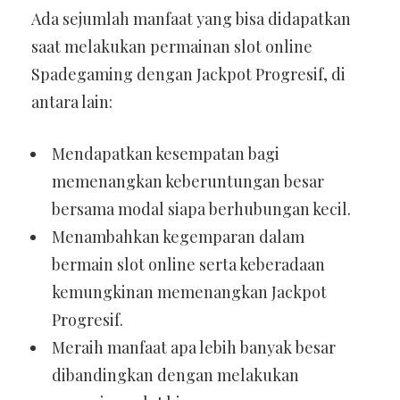
Ada sejumlah manfaat yang bisa didapatkan
saat melakukan permainan slot online
Spadegaming dengan Jackpot Progresif, di
antara lain:
Mendapatkan kesempatan bagi
memenangkan keberuntungan besar
bersama modal siapa berhubungan kecil.
Menambahkan kegemparan dalam
bermain slot online serta keberadaan
kemungkinan memenangkan Jackpot
Progresif.
Meraih manfaat apa lebih banyak besar
dibandingkan dengan melakukan