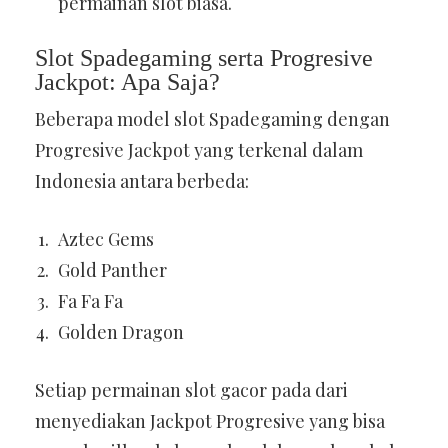
permainan slot biasa.
Slot Spadegaming serta Progresive
Jackpot: Apa Saja?
Beberapa model slot Spadegaming dengan
Progresive Jackpot yang terkenal dalam
Indonesia antara berbeda:
Aztec Gems
Gold Panther
Fa Fa Fa
Golden Dragon
Setiap permainan slot gacor pada dari
menyediakan Jackpot Progresive yang bisa