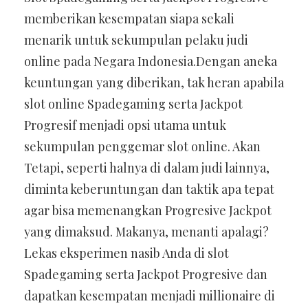
memberikan kesempatan siapa sekali
menarik untuk sekumpulan pelaku judi
online pada Negara Indonesia.Dengan aneka
keuntungan yang diberikan, tak heran apabila
slot online Spadegaming serta Jackpot
Progresif menjadi opsi utama untuk
sekumpulan penggemar slot online. Akan
Tetapi, seperti halnya di dalam judi lainnya,
diminta keberuntungan dan taktik apa tepat
agar bisa memenangkan Progresive Jackpot
yang dimaksud. Makanya, menanti apalagi?
Lekas eksperimen nasib Anda di slot
Spadegaming serta Jackpot Progresive dan
dapatkan kesempatan menjadi millionaire di