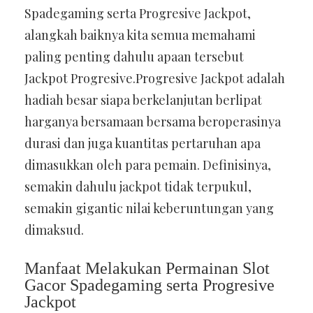
Spadegaming serta Progresive Jackpot,
alangkah baiknya kita semua memahami
paling penting dahulu apaan tersebut
Jackpot Progresive.Progresive Jackpot adalah
hadiah besar siapa berkelanjutan berlipat
harganya bersamaan bersama beroperasinya
durasi dan juga kuantitas pertaruhan apa
dimasukkan oleh para pemain. Definisinya,
semakin dahulu jackpot tidak terpukul,
semakin gigantic nilai keberuntungan yang
dimaksud.
Manfaat Melakukan Permainan Slot
Gacor Spadegaming serta Progresive
Jackpot