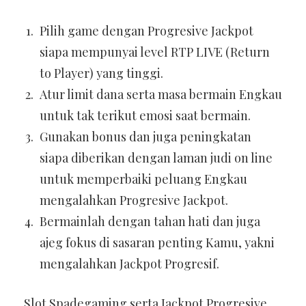
Pilih game dengan Progresive Jackpot
siapa mempunyai level RTP LIVE (Return
to Player) yang tinggi.
Atur limit dana serta masa bermain Engkau
untuk tak terikut emosi saat bermain.
Gunakan bonus dan juga peningkatan
siapa diberikan dengan laman judi on line
untuk memperbaiki peluang Engkau
mengalahkan Progresive Jackpot.
Bermainlah dengan tahan hati dan juga
ajeg fokus di sasaran penting Kamu, yakni
mengalahkan Jackpot Progresif.
Slot Spadegaming serta Jackpot Progresive