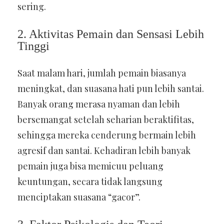
sering.
2. Aktivitas Pemain dan Sensasi Lebih
Tinggi
Saat malam hari, jumlah pemain biasanya
meningkat, dan suasana hati pun lebih santai.
Banyak orang merasa nyaman dan lebih
bersemangat setelah seharian beraktifitas,
sehingga mereka cenderung bermain lebih
agresif dan santai. Kehadiran lebih banyak
pemain juga bisa memicuu peluang
keuntungan, secara tidak langsung
menciptakan suasana “gacor”.