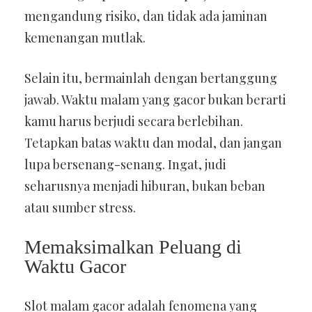
mengandung risiko, dan tidak ada jaminan
kemenangan mutlak.
Selain itu, bermainlah dengan bertanggung
jawab. Waktu malam yang gacor bukan berarti
kamu harus berjudi secara berlebihan.
Tetapkan batas waktu dan modal, dan jangan
lupa bersenang-senang. Ingat, judi
seharusnya menjadi hiburan, bukan beban
atau sumber stress.
Memaksimalkan Peluang di
Waktu Gacor
Slot malam gacor adalah fenomena yang