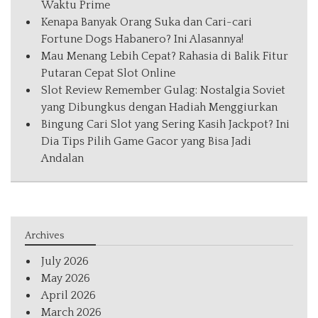
Waktu Prime
Kenapa Banyak Orang Suka dan Cari-cari
Fortune Dogs Habanero? Ini Alasannya!
Mau Menang Lebih Cepat? Rahasia di Balik Fitur
Putaran Cepat Slot Online
Slot Review Remember Gulag: Nostalgia Soviet
yang Dibungkus dengan Hadiah Menggiurkan
Bingung Cari Slot yang Sering Kasih Jackpot? Ini
Dia Tips Pilih Game Gacor yang Bisa Jadi
Andalan
Archives
July 2026
May 2026
April 2026
March 2026