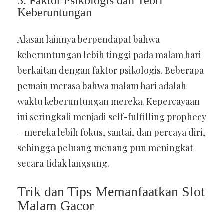
3. Faktor Psikologis dan Teori
Keberuntungan
Alasan lainnya berpendapat bahwa
keberuntungan lebih tinggi pada malam hari
berkaitan dengan faktor psikologis. Beberapa
pemain merasa bahwa malam hari adalah
waktu keberuntungan mereka. Kepercayaan
ini seringkali menjadi self-fulfilling prophecy
– mereka lebih fokus, santai, dan percaya diri,
sehingga peluang menang pun meningkat
secara tidak langsung.
Trik dan Tips Memanfaatkan Slot
Malam Gacor