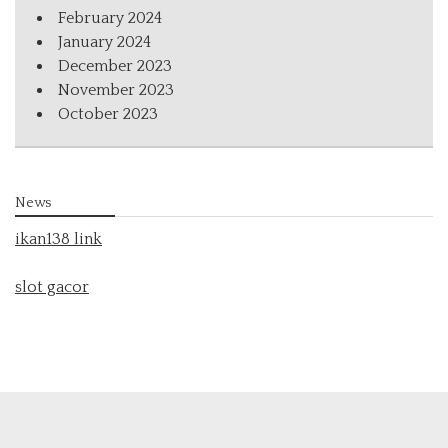
February 2024
January 2024
December 2023
November 2023
October 2023
News
ikan138 link
slot gacor