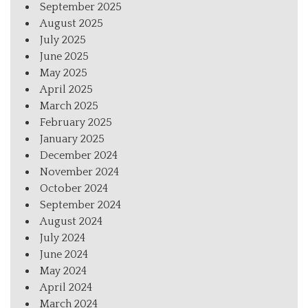
September 2025
August 2025
July 2025
June 2025
May 2025
April 2025
March 2025
February 2025
January 2025
December 2024
November 2024
October 2024
September 2024
August 2024
July 2024
June 2024
May 2024
April 2024
March 2024