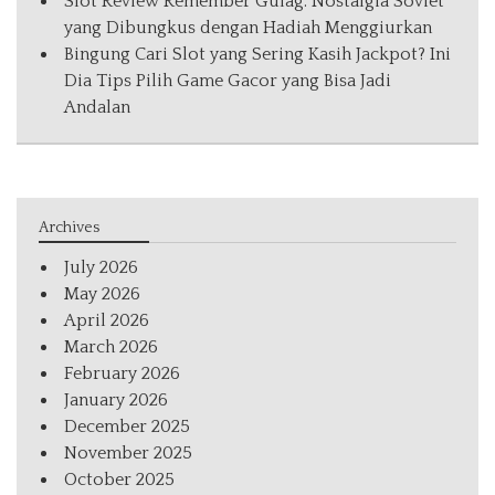
Slot Review Remember Gulag: Nostalgia Soviet
yang Dibungkus dengan Hadiah Menggiurkan
Bingung Cari Slot yang Sering Kasih Jackpot? Ini
Dia Tips Pilih Game Gacor yang Bisa Jadi
Andalan
Archives
July 2026
May 2026
April 2026
March 2026
February 2026
January 2026
December 2025
November 2025
October 2025