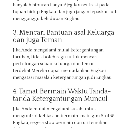
hanyalah hiburan hanya. Ajeg konsentrasi pada
tujuan hidup Engkau dan juga jangan lepaskan judi
mengganggu kehidupan Engkau.
3. Mencari Bantuan asal Keluarga
dan juga Teman
Jika Anda mengalami mulai ketergantungan
taruhan, tidak boleh ragu untuk mencari
pertolongan sebab keluarga dan teman
terdekat.Mereka dapat memudahkan Engkau
mengatasi masalah ketergantungan judi Engkau.
4. Tamat Bermain Waktu Tanda-
tanda Ketergantungan Muncul
Jika Anda mulai mengalami susah untuk
mengontrol kebiasaan bermain-main gim Slot88
Engkau, segera stop bermain dan uji temukan