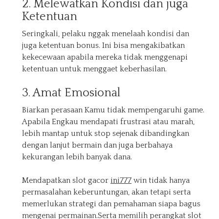
2. Melewatkan Kondisi dan juga
Ketentuan
Seringkali, pelaku nggak menelaah kondisi dan
juga ketentuan bonus. Ini bisa mengakibatkan
kekecewaan apabila mereka tidak menggenapi
ketentuan untuk menggaet keberhasilan.
3. Amat Emosional
Biarkan perasaan Kamu tidak mempengaruhi game.
Apabila Engkau mendapati frustrasi atau marah,
lebih mantap untuk stop sejenak dibandingkan
dengan lanjut bermain dan juga berbahaya
kekurangan lebih banyak dana.
Mendapatkan slot gacor
ini777
win tidak hanya
permasalahan keberuntungan, akan tetapi serta
memerlukan strategi dan pemahaman siapa bagus
mengenai permainan.Serta memilih perangkat slot