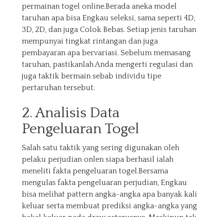
permainan togel online.Berada aneka model
taruhan apa bisa Engkau seleksi, sama seperti 4D,
3D, 2D, dan juga Colok Bebas. Setiap jenis taruhan
mempunyai tingkat rintangan dan juga
pembayaran apa bervariasi. Sebelum memasang
taruhan, pastikanlah Anda mengerti regulasi dan
juga taktik bermain sebab individu tipe
pertaruhan tersebut.
2. Analisis Data
Pengeluaran Togel
Salah satu taktik yang sering digunakan oleh
pelaku perjudian onlen siapa berhasil ialah
meneliti fakta pengeluaran togel.Bersama
mengulas fakta pengeluaran perjudian, Engkau
bisa melihat pattern angka-angka apa banyak kali
keluar serta membuat prediksi angka-angka yang