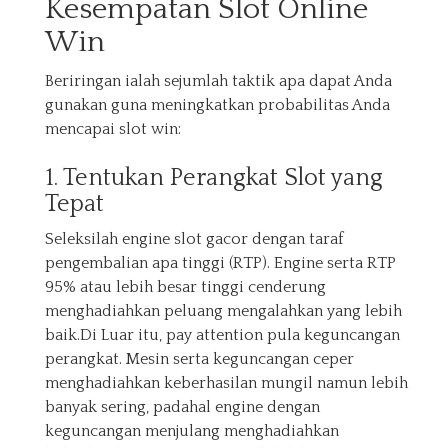
Kesempatan Slot Online
Win
Beriringan ialah sejumlah taktik apa dapat Anda
gunakan guna meningkatkan probabilitas Anda
mencapai slot win:
1. Tentukan Perangkat Slot yang
Tepat
Seleksilah engine slot gacor dengan taraf
pengembalian apa tinggi (RTP). Engine serta RTP
95% atau lebih besar tinggi cenderung
menghadiahkan peluang mengalahkan yang lebih
baik.Di Luar itu, pay attention pula keguncangan
perangkat. Mesin serta keguncangan ceper
menghadiahkan keberhasilan mungil namun lebih
banyak sering, padahal engine dengan
keguncangan menjulang menghadiahkan