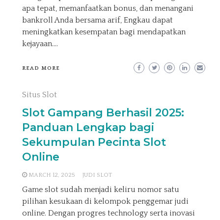
apa tepat, memanfaatkan bonus, dan menangani
bankroll Anda bersama arif, Engkau dapat
meningkatkan kesempatan bagi mendapatkan
kejayaan.…
READ MORE
Situs Slot
Slot Gampang Berhasil 2025:
Panduan Lengkap bagi
Sekumpulan Pecinta Slot
Online
MARCH 12, 2025
JUDI SLOT
Game slot sudah menjadi keliru nomor satu
pilihan kesukaan di kelompok penggemar judi
online. Dengan progres technology serta inovasi