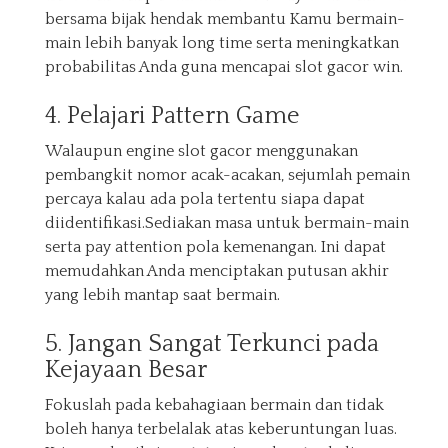
bersama bijak hendak membantu Kamu bermain-
main lebih banyak long time serta meningkatkan
probabilitas Anda guna mencapai slot gacor win.
4. Pelajari Pattern Game
Walaupun engine slot gacor menggunakan
pembangkit nomor acak-acakan, sejumlah pemain
percaya kalau ada pola tertentu siapa dapat
diidentifikasi.Sediakan masa untuk bermain-main
serta pay attention pola kemenangan. Ini dapat
memudahkan Anda menciptakan putusan akhir
yang lebih mantap saat bermain.
5. Jangan Sangat Terkunci pada
Kejayaan Besar
Fokuslah pada kebahagiaan bermain dan tidak
boleh hanya terbelalak atas keberuntungan luas.