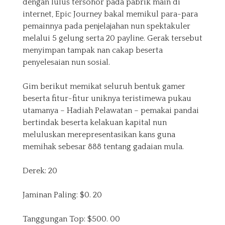
dengan lulus tersohor pada pabrik main di
internet, Epic Journey bakal memikul para-para
pemainnya pada penjelajahan nun spektakuler
melalui 5 gelung serta 20 payline. Gerak tersebut
menyimpan tampak nan cakap beserta
penyelesaian nun sosial.
Gim berikut memikat seluruh bentuk gamer
beserta fitur-fitur uniknya teristimewa pukau
utamanya – Hadiah Pelawatan – pemakai pandai
bertindak beserta kelakuan kapital nun
meluluskan merepresentasikan kans guna
memihak sebesar 888 tentang gadaian mula.
Derek: 20
Jaminan Paling: $0. 20
Tanggungan Top: $500. 00