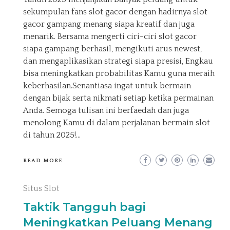
sekumpulan fans slot gacor dengan hadirnya slot
gacor gampang menang siapa kreatif dan juga
menarik. Bersama mengerti ciri-ciri slot gacor
siapa gampang berhasil, mengikuti arus newest,
dan mengaplikasikan strategi siapa presisi, Engkau
bisa meningkatkan probabilitas Kamu guna meraih
keberhasilan.Senantiasa ingat untuk bermain
dengan bijak serta nikmati setiap ketika permainan
Anda. Semoga tulisan ini berfaedah dan juga
menolong Kamu di dalam perjalanan bermain slot
di tahun 2025!…
READ MORE
Situs Slot
Taktik Tangguh bagi
Meningkatkan Peluang Menang