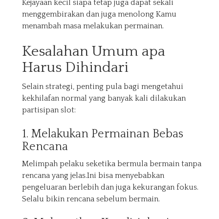
Kejayaan kecil siapa tetap juga dapat sekali
menggembirakan dan juga menolong Kamu
menambah masa melakukan permainan.
Kesalahan Umum apa
Harus Dihindari
Selain strategi, penting pula bagi mengetahui
kekhilafan normal yang banyak kali dilakukan
partisipan slot:
1. Melakukan Permainan Bebas
Rencana
Melimpah pelaku seketika bermula bermain tanpa
rencana yang jelas.Ini bisa menyebabkan
pengeluaran berlebih dan juga kekurangan fokus.
Selalu bikin rencana sebelum bermain.