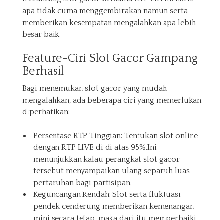
apa tidak cuma menggembirakan namun serta
memberikan kesempatan mengalahkan apa lebih
besar baik.
Feature-Ciri Slot Gacor Gampang
Berhasil
Bagi menemukan slot gacor yang mudah
mengalahkan, ada beberapa ciri yang memerlukan
diperhatikan:
Persentase RTP Tinggian: Tentukan slot online
dengan RTP LIVE di di atas 95%.Ini
menunjukkan kalau perangkat slot gacor
tersebut menyampaikan ulang separuh luas
pertaruhan bagi partisipan.
Keguncangan Rendah: Slot serta fluktuasi
pendek cenderung memberikan kemenangan
mini secara tetap, maka dari itu memperbaiki