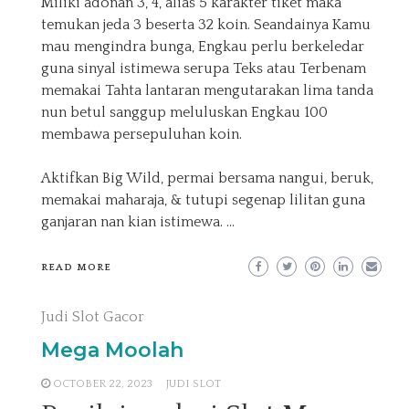
Miliki adonan 3, 4, alias 5 karakter tiket maka
temukan jeda 3 beserta 32 koin. Seandainya Kamu
mau mengindra bunga, Engkau perlu berkeledar
guna sinyal istimewa serupa Teks atau Terbenam
memakai Tahta lantaran mengutarakan lima tanda
nun betul sanggup meluluskan Engkau 100
membawa persepuluhan koin.
Aktifkan Big Wild, permai bersama nangui, beruk,
memakai maharaja, & tutupi segenap lilitan guna
ganjaran nan kian istimewa. …
READ MORE
Judi Slot Gacor
Mega Moolah
OCTOBER 22, 2023
JUDI SLOT