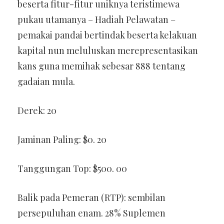
beserta fitur-fitur uniknya teristimewa
pukau utamanya – Hadiah Pelawatan –
pemakai pandai bertindak beserta kelakuan
kapital nun meluluskan merepresentasikan
kans guna memihak sebesar 888 tentang
gadaian mula.
Derek: 20
Jaminan Paling: $0. 20
Tanggungan Top: $500. 00
Balik pada Pemeran (RTP): sembilan
persepuluhan enam. 28% Suplemen