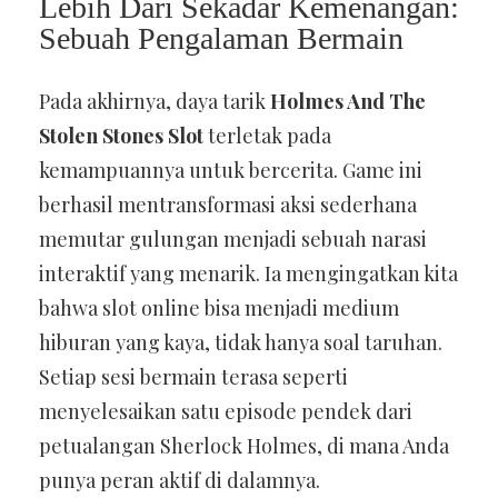
Lebih Dari Sekadar Kemenangan:
Sebuah Pengalaman Bermain
Pada akhirnya, daya tarik
Holmes And The
Stolen Stones Slot
terletak pada
kemampuannya untuk bercerita. Game ini
berhasil mentransformasi aksi sederhana
memutar gulungan menjadi sebuah narasi
interaktif yang menarik. Ia mengingatkan kita
bahwa slot online bisa menjadi medium
hiburan yang kaya, tidak hanya soal taruhan.
Setiap sesi bermain terasa seperti
menyelesaikan satu episode pendek dari
petualangan Sherlock Holmes, di mana Anda
punya peran aktif di dalamnya.