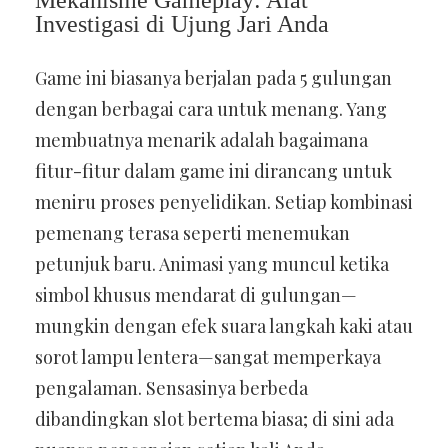
Mekanisme Gameplay: Alat
Investigasi di Ujung Jari Anda
Game ini biasanya berjalan pada 5 gulungan
dengan berbagai cara untuk menang. Yang
membuatnya menarik adalah bagaimana
fitur-fitur dalam game ini dirancang untuk
meniru proses penyelidikan. Setiap kombinasi
pemenang terasa seperti menemukan
petunjuk baru. Animasi yang muncul ketika
simbol khusus mendarat di gulungan—
mungkin dengan efek suara langkah kaki atau
sorot lampu lentera—sangat memperkaya
pengalaman. Sensasinya berbeda
dibandingkan slot bertema biasa; di sini ada