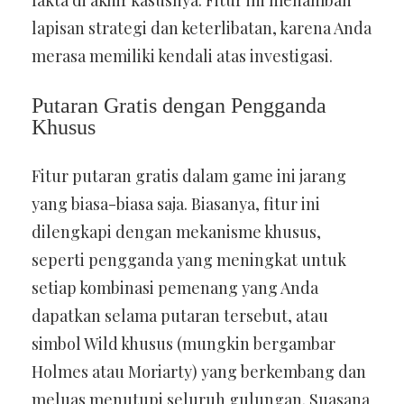
fakta di akhir kasusnya. Fitur ini menambah
lapisan strategi dan keterlibatan, karena Anda
merasa memiliki kendali atas investigasi.
Putaran Gratis dengan Pengganda
Khusus
Fitur putaran gratis dalam game ini jarang
yang biasa-biasa saja. Biasanya, fitur ini
dilengkapi dengan mekanisme khusus,
seperti pengganda yang meningkat untuk
setiap kombinasi pemenang yang Anda
dapatkan selama putaran tersebut, atau
simbol Wild khusus (mungkin bergambar
Holmes atau Moriarty) yang berkembang dan
meluas menutupi seluruh gulungan. Suasana