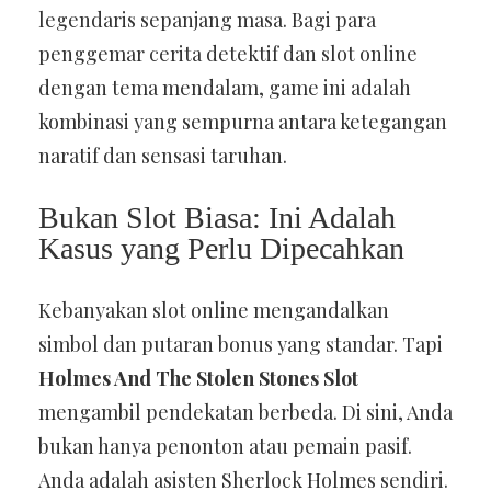
legendaris sepanjang masa. Bagi para
penggemar cerita detektif dan slot online
dengan tema mendalam, game ini adalah
kombinasi yang sempurna antara ketegangan
naratif dan sensasi taruhan.
Bukan Slot Biasa: Ini Adalah
Kasus yang Perlu Dipecahkan
Kebanyakan slot online mengandalkan
simbol dan putaran bonus yang standar. Tapi
Holmes And The Stolen Stones Slot
mengambil pendekatan berbeda. Di sini, Anda
bukan hanya penonton atau pemain pasif.
Anda adalah asisten Sherlock Holmes sendiri.