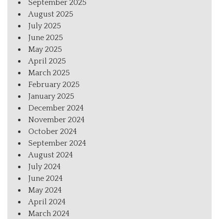
September 2025
August 2025
July 2025
June 2025
May 2025
April 2025
March 2025
February 2025
January 2025
December 2024
November 2024
October 2024
September 2024
August 2024
July 2024
June 2024
May 2024
April 2024
March 2024