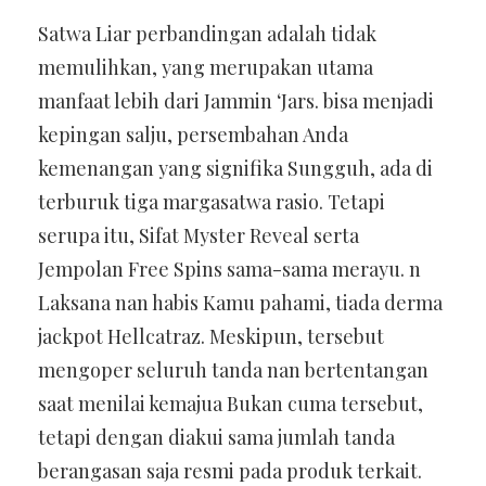
Satwa Liar perbandingan adalah tidak
memulihkan, yang merupakan utama
manfaat lebih dari Jammin ‘Jars. bisa menjadi
kepingan salju, persembahan Anda
kemenangan yang signifika Sungguh, ada di
terburuk tiga margasatwa rasio. Tetapi
serupa itu, Sifat Myster Reveal serta
Jempolan Free Spins sama-sama merayu. n
Laksana nan habis Kamu pahami, tiada derma
jackpot Hellcatraz. Meskipun, tersebut
mengoper seluruh tanda nan bertentangan
saat menilai kemajua Bukan cuma tersebut,
tetapi dengan diakui sama jumlah tanda
berangasan saja resmi pada produk terkait.