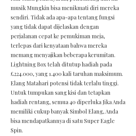
musik Mungkin bisa menikmati diri mereka
sendiri. Tidak ada apa-apa tentang fungsi
yang tidak dapat dijelaskan dengan
perjalanan cepat ke pemukiman meja,
terlepas dari kenyataan bahwa mereka
memang menyajikan beberapa kerumitan.
Lightning Box telah ditutup hadiah pada
£224.000, yang 1.400 kali taruhan maksimum.
Elang Matahari potensi tidak terlalu tinggi.
Untuk tumpukan sang kisi dan tetapkan
hadiah rentang, semua 40 diperluka Jika Anda
memiliki cukup banyak Simbol Elang, Anda
bisa mendapatkannya di satu Super Eagle
Spin.