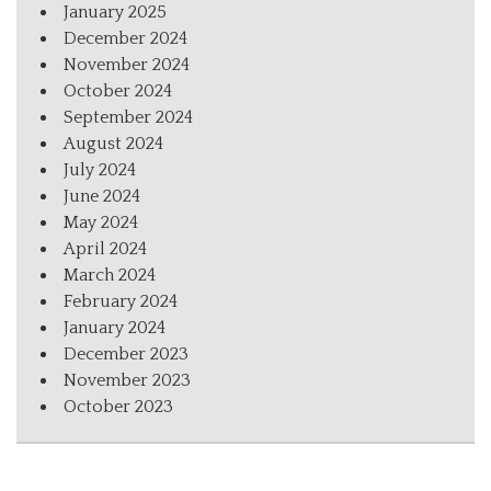
January 2025
December 2024
November 2024
October 2024
September 2024
August 2024
July 2024
June 2024
May 2024
April 2024
March 2024
February 2024
January 2024
December 2023
November 2023
October 2023