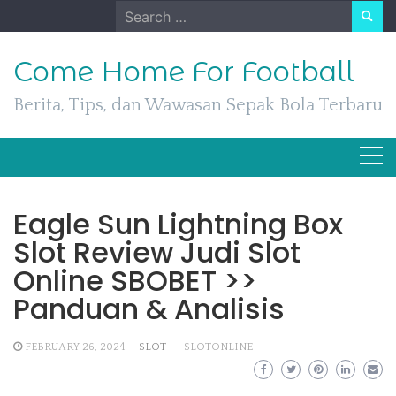
Skip
Search
to
for:
content
Come Home For Football
Berita, Tips, dan Wawasan Sepak Bola Terbaru
Eagle Sun Lightning Box
Slot Review Judi Slot
Online SBOBET >>
Panduan & Analisis
FEBRUARY 26, 2024
SLOT
SLOTONLINE