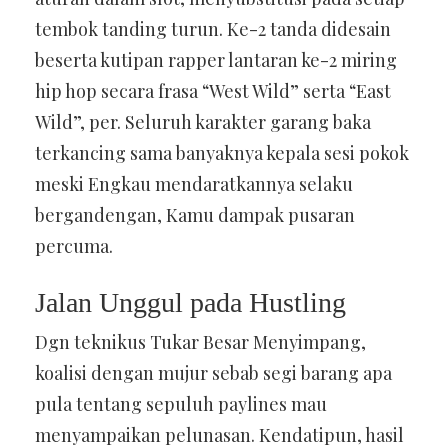
tembok tanding turun. Ke-2 tanda didesain
beserta kutipan rapper lantaran ke-2 miring
hip hop secara frasa “West Wild” serta “East
Wild”, per. Seluruh karakter garang baka
terkancing sama banyaknya kepala sesi pokok
meski Engkau mendaratkannya selaku
bergandengan, Kamu dampak pusaran
percuma.
Jalan Unggul pada Hustling
Dgn teknikus Tukar Besar Menyimpang,
koalisi dengan mujur sebab segi barang apa
pula tentang sepuluh paylines mau
menyampaikan pelunasan. Kendatipun, hasil