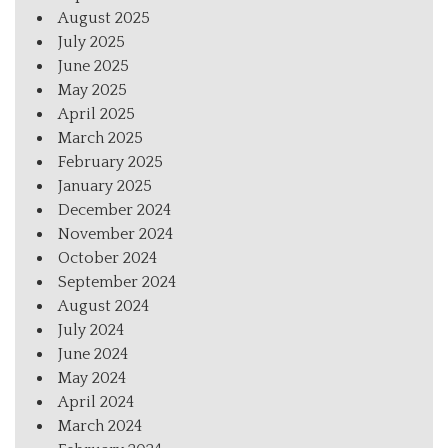
August 2025
July 2025
June 2025
May 2025
April 2025
March 2025
February 2025
January 2025
December 2024
November 2024
October 2024
September 2024
August 2024
July 2024
June 2024
May 2024
April 2024
March 2024