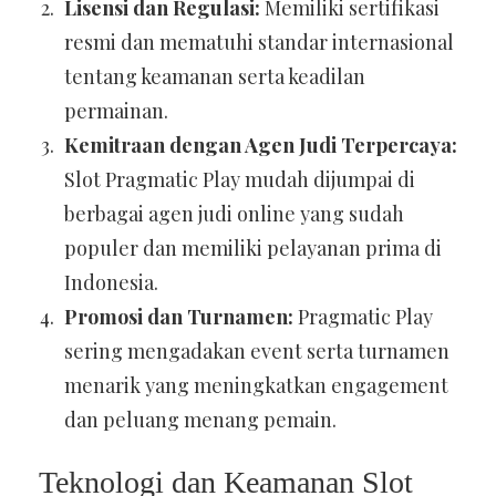
Lisensi dan Regulasi:
Memiliki sertifikasi
resmi dan mematuhi standar internasional
tentang keamanan serta keadilan
permainan.
Kemitraan dengan Agen Judi Terpercaya:
Slot Pragmatic Play mudah dijumpai di
berbagai agen judi online yang sudah
populer dan memiliki pelayanan prima di
Indonesia.
Promosi dan Turnamen:
Pragmatic Play
sering mengadakan event serta turnamen
menarik yang meningkatkan engagement
dan peluang menang pemain.
Teknologi dan Keamanan Slot