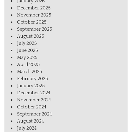
January 2026
December 2025
November 2025
October 2025
September 2025
August 2025
July 2025
June 2025
May 2025
April 2025
March 2025
February 2025
January 2025
December 2024
November 2024
October 2024
September 2024
August 2024
July 2024