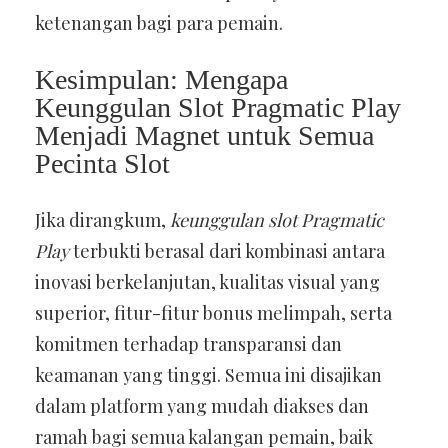
ketenangan bagi para pemain.
Kesimpulan: Mengapa
Keunggulan Slot Pragmatic Play
Menjadi Magnet untuk Semua
Pecinta Slot
Jika dirangkum,
keunggulan slot Pragmatic
Play
terbukti berasal dari kombinasi antara
inovasi berkelanjutan, kualitas visual yang
superior, fitur-fitur bonus melimpah, serta
komitmen terhadap transparansi dan
keamanan yang tinggi. Semua ini disajikan
dalam platform yang mudah diakses dan
ramah bagi semua kalangan pemain, baik