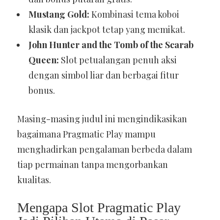
Mustang Gold:
Kombinasi tema koboi
klasik dan jackpot tetap yang memikat.
John Hunter and the Tomb of the Scarab
Queen:
Slot petualangan penuh aksi
dengan simbol liar dan berbagai fitur
bonus.
Masing-masing judul ini mengindikasikan
bagaimana Pragmatic Play mampu
menghadirkan pengalaman berbeda dalam
tiap permainan tanpa mengorbankan
kualitas.
Mengapa Slot Pragmatic Play