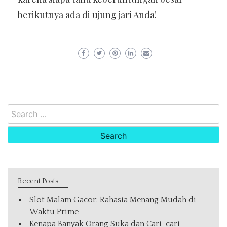
berikutnya ada di ujung jari Anda!
Search
for:
Recent Posts
Slot Malam Gacor: Rahasia Menang Mudah di
Waktu Prime
Kenapa Banyak Orang Suka dan Cari-cari