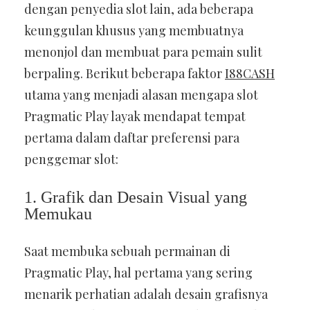
dengan penyedia slot lain, ada beberapa
keunggulan khusus yang membuatnya
menonjol dan membuat para pemain sulit
berpaling. Berikut beberapa faktor
I88CASH
utama yang menjadi alasan mengapa slot
Pragmatic Play layak mendapat tempat
pertama dalam daftar preferensi para
penggemar slot:
1. Grafik dan Desain Visual yang
Memukau
Saat membuka sebuah permainan di
Pragmatic Play, hal pertama yang sering
menarik perhatian adalah desain grafisnya