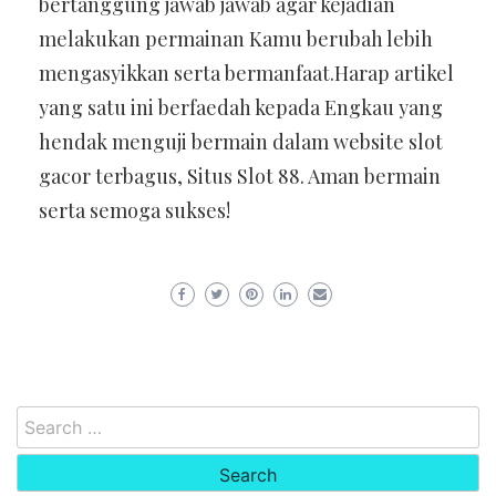
bertanggung jawab jawab agar kejadian
melakukan permainan Kamu berubah lebih
mengasyikkan serta bermanfaat.Harap artikel
yang satu ini berfaedah kepada Engkau yang
hendak menguji bermain dalam website slot
gacor terbagus, Situs Slot 88. Aman bermain
serta semoga sukses!
Search
for: