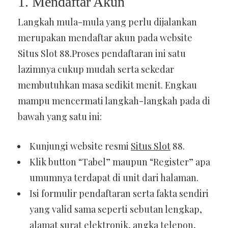
1. Mendaftar Akun
Langkah mula-mula yang perlu dijalankan
merupakan mendaftar akun pada website
Situs Slot 88.Proses pendaftaran ini satu
lazimnya cukup mudah serta sekedar
membutuhkan masa sedikit menit. Engkau
mampu mencermati langkah-langkah pada di
bawah yang satu ini:
Kunjungi website resmi
Situs Slot
88.
Klik button “Tabel” maupun “Register” apa
umumnya terdapat di unit dari halaman.
Isi formulir pendaftaran serta fakta sendiri
yang valid sama seperti sebutan lengkap,
alamat surat elektronik, angka telepon,