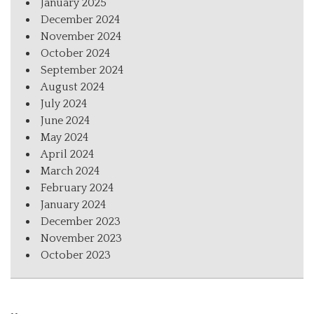
January 2025
December 2024
November 2024
October 2024
September 2024
August 2024
July 2024
June 2024
May 2024
April 2024
March 2024
February 2024
January 2024
December 2023
November 2023
October 2023