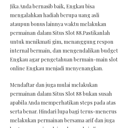
Jika Anda bernasib baik, Engkau bisa
mengalahkan hadiah berupa uang asli
ataupun bonus lainnya waktu melakukan
permainan dalam Situs Slot 88.Pastikanlah
untuk menikmati gim, menanggung respon
internal bermain, dan mengendalikan budget
Engkau agar pengetahuan bermain-main slot
online Engkau menjadi menyenangkan.
Mendaftar dan juga mulai melakukan
permainan dalam Situs Slot 88 bukan susah
apabila Anda memperhatikan steps pada atas
serta benar. Hindari lupa bagi terus-menerus
melakukan permainan bersama arif dan juga