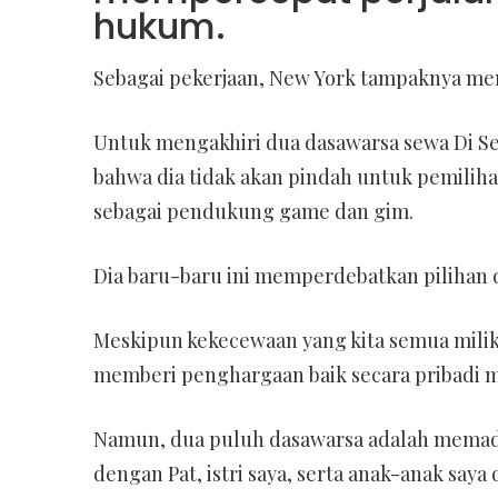
hukum.
Sebagai pekerjaan, New York tampaknya memp
Untuk mengakhiri dua dasawarsa sewa Di S
bahwa dia tidak akan pindah untuk pemilihan
sebagai pendukung game dan gim.
Dia baru-baru ini memperdebatkan pilihan 
Meskipun kekecewaan yang kita semua miliki 
memberi penghargaan baik secara pribadi m
Namun, dua puluh dasawarsa adalah memad
dengan Pat, istri saya, serta anak-anak saya