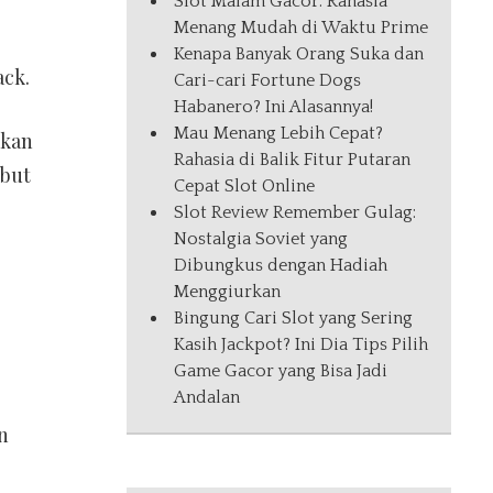
Slot Malam Gacor: Rahasia
Menang Mudah di Waktu Prime
Kenapa Banyak Orang Suka dan
ack.
Cari-cari Fortune Dogs
Habanero? Ini Alasannya!
Mau Menang Lebih Cepat?
mkan
Rahasia di Balik Fitur Putaran
ebut
Cepat Slot Online
Slot Review Remember Gulag:
Nostalgia Soviet yang
Dibungkus dengan Hadiah
Menggiurkan
Bingung Cari Slot yang Sering
Kasih Jackpot? Ini Dia Tips Pilih
Game Gacor yang Bisa Jadi
Andalan
n