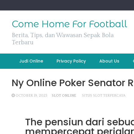
Skip
to
content
Come Home For Football
Berita, Tips, dan Wawasan Sepak Bola
Terbaru
Judi Online
Privacy Policy
About Us
Ny Online Poker Senator R
OCTOBER 19, 2023
SLOT ONLINE
SITUS SLOT TERPERCAYA
The pensiun dari sebua
mempercepat perjalan