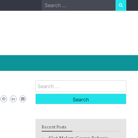
Search
for:
Search
for:
Recent Posts