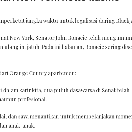
erketat jangka waktu untuk legalisasi daring Blackj
enat New York, Senator John Bonacic telah mengumu
 ulang ini jatuh. Pada ini halaman, Bonacic sering dis
dari Orange County apartemen:
dalam karir kita, dua puluh dasawarsa di Senat telah
aupun profesional.
ai, dan saya menantikan untuk membelanjakan mome
 dan anak-anak.