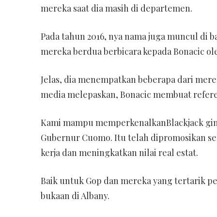
mereka saat dia masih di departemen.
Pada tahun 2016, nya nama juga muncul di ba
mereka berdua berbicara kepada Bonacic o
Jelas, dia menempatkan beberapa dari merek
media melepaskan, Bonacic membuat referen
Kami mampu memperkenalkanBlackjack gim 
Gubernur Cuomo. Itu telah dipromosikan se
kerja dan meningkatkan nilai real estat.
Baik untuk Gop dan mereka yang tertarik p
bukaan di Albany.