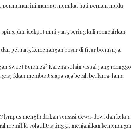
a, permainan ini mampu memikat hati pemain muda
spins, dan jackpot mini yang sering kali mencairkan
 dan peluang kemenangan besar di fitur bonusnya.
ngan Sweet Bonanza? Karena selain visual yang menggo
gasyikkan membuat siapa saja betah berlama-lama
f Olympus menghadirkan sensasi dewa-dewi dan kekua
enal memiliki volatilitas tinggi, menjanjikan kemenanga