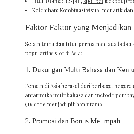
Fitur Utama: Respin,
spot bet
jackpot pro
Kelebihan: Kombinasi visual menarik da
Faktor-Faktor yang Menjadikan S
Selain tema dan fitur permainan, ada beber
popularitas slot di Asia:
1. Dukungan Multi Bahasa dan Kemu
Pemain di Asia berasal dari berbagai nega
antarmuka multibahasa dan metode pembayara
QR code menjadi pilihan utama.
2. Promosi dan Bonus Melimpah