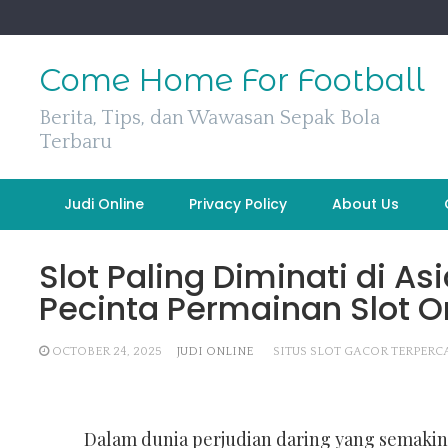
Skip
to
content
Come Home For Football
Berita, Tips, dan Wawasan Sepak Bola
Terbaru
Judi Online
Privacy Policy
About Us
Slot Paling Diminati di A
Pecinta Permainan Slot O
OCTOBER 24, 2025
JUDI ONLINE
SITUS SLOT GACOR TERPERC
Dalam dunia perjudian daring yang semakin