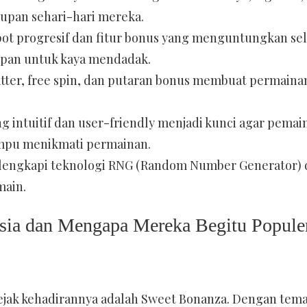
upan sehari-hari mereka.
pot progresif dan fitur bonus yang menguntungkan sel
apan untuk kaya mendadak.
scatter, free spin, dan putaran bonus membuat permaina
intuitif dan user-friendly menjadi kunci agar pemai
mampu menikmati permainan.
ilengkapi teknologi RNG (Random Number Generator) 
main.
 Asia dan Mengapa Mereka Begitu Popule
a sejak kehadirannya adalah Sweet Bonanza. Dengan tem