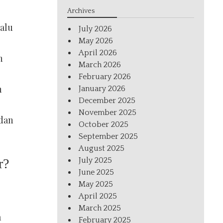
Archives
alu
July 2026
May 2026
April 2026
n
March 2026
February 2026
n
January 2026
December 2025
November 2025
dan
October 2025
September 2025
August 2025
July 2025
r?
June 2025
May 2025
April 2025
March 2025
a
February 2025