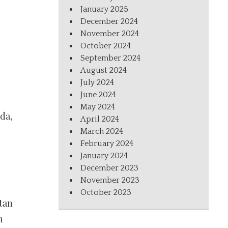
January 2025
December 2024
November 2024
October 2024
September 2024
August 2024
July 2024
June 2024
May 2024
da,
April 2024
March 2024
February 2024
January 2024
December 2023
November 2023
October 2023
tan
n