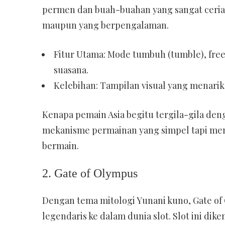
permen dan buah-buahan yang sangat ceri
maupun yang berpengalaman.
Fitur Utama: Mode tumbuh (tumble), free 
suasana.
Kelebihan: Tampilan visual yang menarik
Kenapa pemain Asia begitu tergila-gila de
mekanisme permainan yang simpel tapi men
bermain.
2. Gate of Olympus
Dengan tema mitologi Yunani kuno, Gate o
legendaris ke dalam dunia slot. Slot ini dik