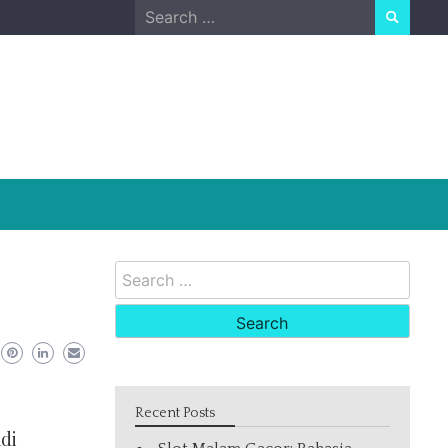
Search
for:
Search
for:
Recent Posts
di