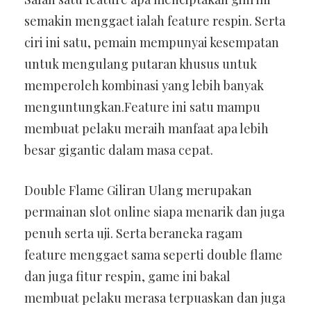
semakin menggaet ialah feature respin. Serta
ciri ini satu, pemain mempunyai kesempatan
untuk mengulang putaran khusus untuk
memperoleh kombinasi yang lebih banyak
menguntungkan.Feature ini satu mampu
membuat pelaku meraih manfaat apa lebih
besar gigantic dalam masa cepat.
Double Flame Giliran Ulang merupakan
permainan slot online siapa menarik dan juga
penuh serta uji. Serta beraneka ragam
feature menggaet sama seperti double flame
dan juga fitur respin, game ini bakal
membuat pelaku merasa terpuaskan dan juga