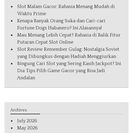
Slot Malam Gacor: Rahasia Menang Mudah di
Waktu Prime
Kenapa Banyak Orang Suka dan Cari-cari
Fortune Dogs Habanero? Ini Alasannya!
Mau Menang Lebih Cepat? Rahasia di Balik Fitur
Putaran Cepat Slot Online
Slot Review Remember Gulag: Nostalgia Soviet
yang Dibungkus dengan Hadiah Menggiurkan
Bingung Cari Slot yang Sering Kasih Jackpot? Ini
Dia Tips Pilih Game Gacor yang Bisa Jadi
Andalan
Archives
July 2026
May 2026