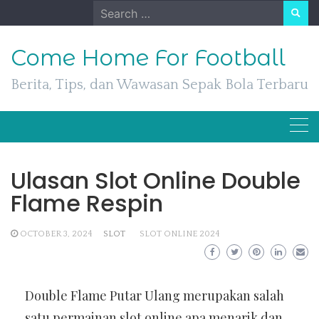
Skip
Search
to
for:
content
Come Home For Football
Berita, Tips, dan Wawasan Sepak Bola Terbaru
Ulasan Slot Online Double
Flame Respin
OCTOBER 3, 2024
SLOT
SLOT ONLINE 2024
Double Flame Putar Ulang merupakan salah
satu permainan slot online apa menarik dan