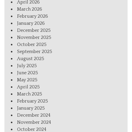
April 2026
March 2026
February 2026
January 2026
December 2025
November 2025
October 2025
September 2025
August 2025
July 2025
June 2025
May 2025
April 2025
March 2025
February 2025
January 2025
December 2024
November 2024
October 2024