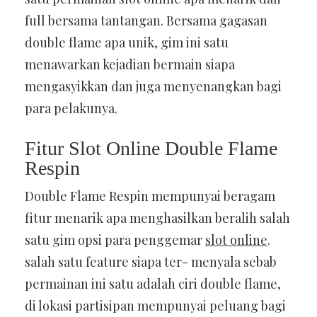
full bersama tantangan. Bersama gagasan
double flame apa unik, gim ini satu
menawarkan kejadian bermain siapa
mengasyikkan dan juga menyenangkan bagi
para pelakunya.
Fitur Slot Online Double Flame
Respin
Double Flame Respin mempunyai beragam
fitur menarik apa menghasilkan beralih salah
satu gim opsi para penggemar
slot online
.
salah satu feature siapa ter- menyala sebab
permainan ini satu adalah ciri double flame,
di lokasi partisipan mempunyai peluang bagi