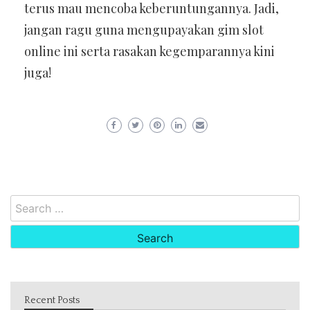
terus mau mencoba keberuntungannya. Jadi,
jangan ragu guna mengupayakan gim slot
online ini serta rasakan kegemparannya kini
juga!
Search
for:
Recent Posts