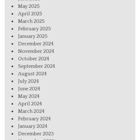
May 2025
April 2025
March 2025
February 2025
January 2025
December 2024
November 2024
October 2024
September 2024
August 2024
July 2024
June 2024
May 2024
April 2024
March 2024
February 2024
January 2024
December 2023