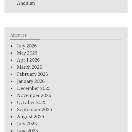
Andalan
Archives
July 2026
May 2026
April 2026
March 2026
February 2026
January 2026
December 2025
November 2025
October 2025
September 2025
August 2025
July 2025
June 2025