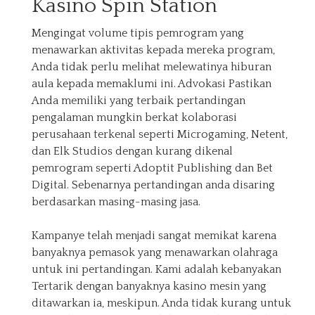
Kasino Spin Station
Mengingat volume tipis pemrogram yang
menawarkan aktivitas kepada mereka program,
Anda tidak perlu melihat melewatinya hiburan
aula kepada memaklumi ini. Advokasi Pastikan
Anda memiliki yang terbaik pertandingan
pengalaman mungkin berkat kolaborasi
perusahaan terkenal seperti Microgaming, Netent,
dan Elk Studios dengan kurang dikenal
pemrogram seperti Adoptit Publishing dan Bet
Digital. Sebenarnya pertandingan anda disaring
berdasarkan masing-masing jasa.
Kampanye telah menjadi sangat memikat karena
banyaknya pemasok yang menawarkan olahraga
untuk ini pertandingan. Kami adalah kebanyakan
Tertarik dengan banyaknya kasino mesin yang
ditawarkan ia, meskipun. Anda tidak kurang untuk