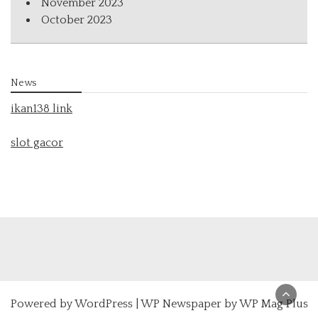
November 2023
October 2023
News
ikan138 link
slot gacor
Powered by
WordPress
|
WP Newspaper by WP Mag Plus