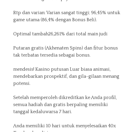
Rtp dan varian: Varian sangat tinggi; 96,45% untuk
game utama (86,4% dengan Bonus Beli).
Optimal tambah26,261% dari total main judi
Putaran gratis (Akhenaten Spins) dan fitur bonus
tak terbatas tersedia sebagai bonus.
mendesis! Kasino putusan Luar biasa animasi,
mendebarkan prospektif, dan gila-gilaan menang
potensi.
Setelah memperoleh dikreditkan ke Anda profil,
semua hadiah dan gratis berpaling memiliki
tanggal kedaluwarsa 7 hari.
Anda memiliki 10 hari untuk menyelesaikan 40x