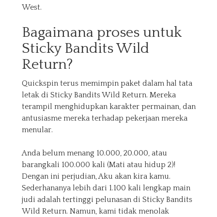
West.
Bagaimana proses untuk
Sticky Bandits Wild
Return?
Quickspin terus memimpin paket dalam hal tata
letak di Sticky Bandits Wild Return. Mereka
terampil menghidupkan karakter permainan, dan
antusiasme mereka terhadap pekerjaan mereka
menular.
Anda belum menang 10.000, 20.000, atau
barangkali 100.000 kali (Mati atau hidup 2)!
Dengan ini perjudian, Aku akan kira kamu.
Sederhananya lebih dari 1.100 kali lengkap main
judi adalah tertinggi pelunasan di Sticky Bandits
Wild Return. Namun, kami tidak menolak