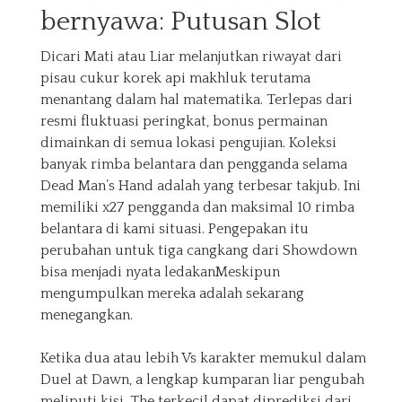
bernyawa: Putusan Slot
Dicari Mati atau Liar melanjutkan riwayat dari
pisau cukur korek api makhluk terutama
menantang dalam hal matematika. Terlepas dari
resmi fluktuasi peringkat, bonus permainan
dimainkan di semua lokasi pengujian. Koleksi
banyak rimba belantara dan pengganda selama
Dead Man’s Hand adalah yang terbesar takjub. Ini
memiliki x27 pengganda dan maksimal 10 rimba
belantara di kami situasi. Pengepakan itu
perubahan untuk tiga cangkang dari Showdown
bisa menjadi nyata ledakanMeskipun
mengumpulkan mereka adalah sekarang
menegangkan.
Ketika dua atau lebih Vs karakter memukul dalam
Duel at Dawn, a lengkap kumparan liar pengubah
meliputi kisi. The terkecil dapat diprediksi dari