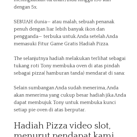
dengan 5x.
SEBUAH dunia— atau malah, sebuah penanak
penuh dengan liar lebih banyak ikon dan
pengganda— terbuka untuk Anda setelah Anda
memasuki Fitur Game Gratis Hadiah Pizza.
The selanjutnya hadiah melakukan terlihat sebagai
tukang roti Tony membuka oven di atas pindah
sebagai pizza( hamburan tanda) mendarat di sana:
Selain sumbangan Anda sudah menerima, Anda
akan menerima yang cukup besar hadiah jika Anda
dapat membujuk Tony untuk membuka kunci
setiap pie oven di atas berputar.
Hadiah Pizza video slot,
menurut pendapat kami