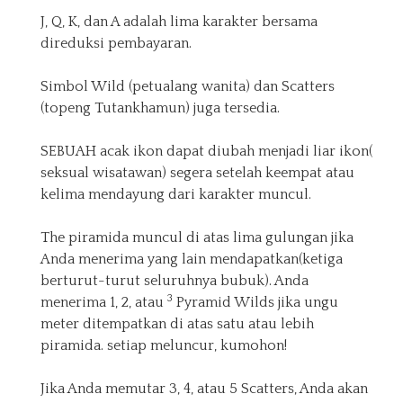
J, Q, K, dan A adalah lima karakter bersama
direduksi pembayaran.
Simbol Wild (petualang wanita) dan Scatters
(topeng Tutankhamun) juga tersedia.
SEBUAH acak ikon dapat diubah menjadi liar ikon(
seksual wisatawan) segera setelah keempat atau
kelima mendayung dari karakter muncul.
The piramida muncul di atas lima gulungan jika
Anda menerima yang lain mendapatkan(ketiga
berturut-turut seluruhnya bubuk). Anda
3
menerima 1, 2, atau
Pyramid Wilds jika ungu
meter ditempatkan di atas satu atau lebih
piramida. setiap meluncur, kumohon!
Jika Anda memutar 3, 4, atau 5 Scatters, Anda akan