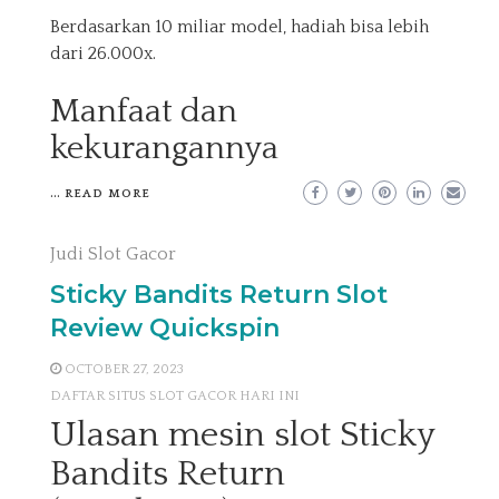
Berdasarkan 10 miliar model, hadiah bisa lebih
dari 26.000x.
Manfaat dan
kekurangannya
…
READ MORE
Judi Slot Gacor
Sticky Bandits Return Slot
Review Quickspin
OCTOBER 27, 2023
DAFTAR SITUS SLOT GACOR HARI INI
Ulasan mesin slot Sticky
Bandits Return