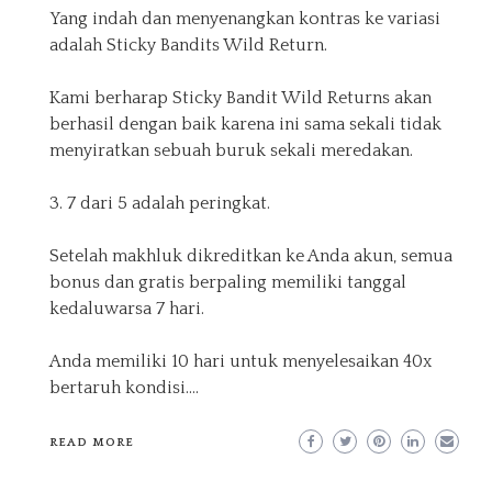
Yang indah dan menyenangkan kontras ke variasi
adalah Sticky Bandits Wild Return.
Kami berharap Sticky Bandit Wild Returns akan
berhasil dengan baik karena ini sama sekali tidak
menyiratkan sebuah buruk sekali meredakan.
3. 7 dari 5 adalah peringkat.
Setelah makhluk dikreditkan ke Anda akun, semua
bonus dan gratis berpaling memiliki tanggal
kedaluwarsa 7 hari.
Anda memiliki 10 hari untuk menyelesaikan 40x
bertaruh kondisi.…
READ MORE