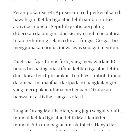
Perampokan Kereta Api Besar ciri diperkenalkan di
bawah gim Ketika tiga atau lebih simbol untuk
aktivitas muncul. Sepuluh gratis berpaling
diberikan dalam gim, dan sisanya rimba belantara
tetap terhubung selama durasi fungsi. Gergaji besi
menggunakan bonus ini waswas sebagai medium.
Duel saat fajar bonus fitur, yang menawarkan 10
bebas berpaling, diaktifkan ketika tiga atau lebih
duel karakter dipinjamkan. Lebih Vs simbol dimuat
dalam hal ini manfaat daripada di pangkalan gim,
yang merupakan utama perbedaan. Dikatakan
bahwa ini aktivitas sangat volatil.
Tangan Orang Mati hadiah, yang juga sangat volatil,
muncul ketika tiga atau lebih Mati karakter
muncul. Ada dua bagian untuk ini ciri.Hanya liar,