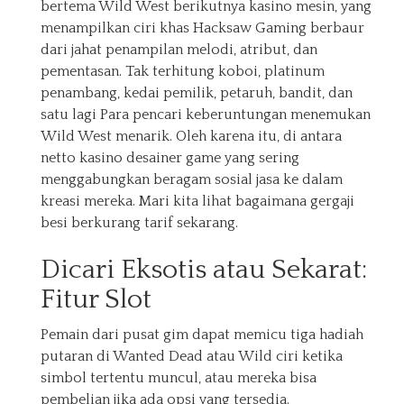
bertema Wild West berikutnya kasino mesin, yang
menampilkan ciri khas Hacksaw Gaming berbaur
dari jahat penampilan melodi, atribut, dan
pementasan. Tak terhitung koboi, platinum
penambang, kedai pemilik, petaruh, bandit, dan
satu lagi Para pencari keberuntungan menemukan
Wild West menarik. Oleh karena itu, di antara
netto kasino desainer game yang sering
menggabungkan beragam sosial jasa ke dalam
kreasi mereka. Mari kita lihat bagaimana gergaji
besi berkurang tarif sekarang.
Dicari Eksotis atau Sekarat:
Fitur Slot
Pemain dari pusat gim dapat memicu tiga hadiah
putaran di Wanted Dead atau Wild ciri ketika
simbol tertentu muncul, atau mereka bisa
pembelian jika ada opsi yang tersedia.