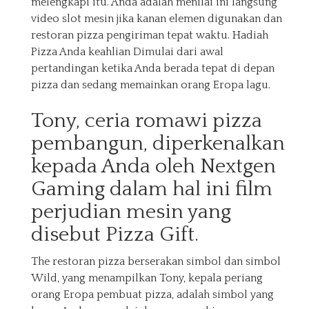
melengkapi itu. Anda adalah menilai ini langsung
video slot mesin jika kanan elemen digunakan dan
restoran pizza pengiriman tepat waktu. Hadiah
Pizza Anda keahlian Dimulai dari awal
pertandingan ketika Anda berada tepat di depan
pizza dan sedang memainkan orang Eropa lagu.
Tony, ceria romawi pizza
pembangun, diperkenalkan
kepada Anda oleh Nextgen
Gaming dalam hal ini film
perjudian mesin yang
disebut Pizza Gift.
The restoran pizza berserakan simbol dan simbol
Wild, yang menampilkan Tony, kepala periang
orang Eropa pembuat pizza, adalah simbol yang