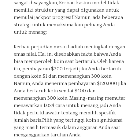
sangat disayangkan, Kerbau kasino model tidak
memiliki struktur yang dapat digunakan untuk
memulai jackpot progresif.Namun, ada beberapa
strategi untuk memaksimalkan peluang Anda
untuk menang:
Kerbau perjudian mesin hadiah meningkat dengan
emas nilai. Hal ini disebabkan fakta bahwa Anda
bisa memperoleh koin saat bertaruh. Oleh karena
itu, pembayaran $300 terjadi jika Anda bertaruh
dengan koin $1 dan memenangkan 300 koin.
Namun, Anda menerima pembayaran $120.000 jika
Anda bertaruh koin senilai $400 dan
memenangkan 300 koin. Masing-masing memutar
menawarkan 1.024 cara untuk menang, jadi Anda
tidak perlu khawatir tentang memilih spesifik
jumlah baris.Pilih yang tertinggi koin signifikansi
yang masih termasuk dalam anggaran Anda saat
menganggarkan taruhan Anda.