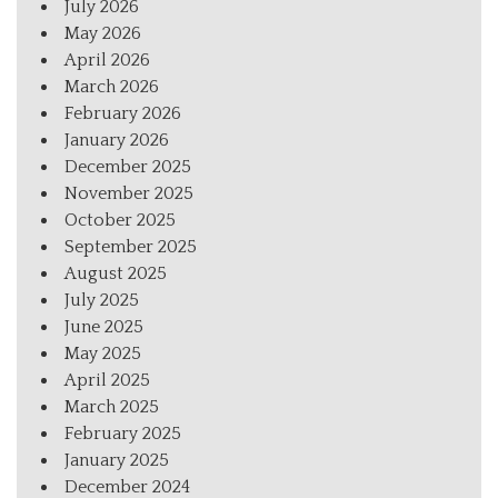
July 2026
May 2026
April 2026
March 2026
February 2026
January 2026
December 2025
November 2025
October 2025
September 2025
August 2025
July 2025
June 2025
May 2025
April 2025
March 2025
February 2025
January 2025
December 2024