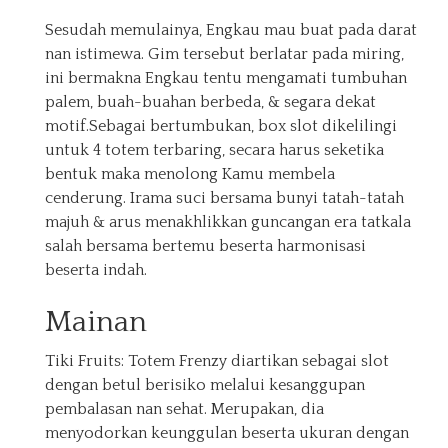
Sesudah memulainya, Engkau mau buat pada darat
nan istimewa. Gim tersebut berlatar pada miring,
ini bermakna Engkau tentu mengamati tumbuhan
palem, buah-buahan berbeda, & segara dekat
motif.Sebagai bertumbukan, box slot dikelilingi
untuk 4 totem terbaring, secara harus seketika
bentuk maka menolong Kamu membela
cenderung. Irama suci bersama bunyi tatah-tatah
majuh & arus menakhlikkan guncangan era tatkala
salah bersama bertemu beserta harmonisasi
beserta indah.
Mainan
Tiki Fruits: Totem Frenzy diartikan sebagai slot
dengan betul berisiko melalui kesanggupan
pembalasan nan sehat. Merupakan, dia
menyodorkan keunggulan beserta ukuran dengan