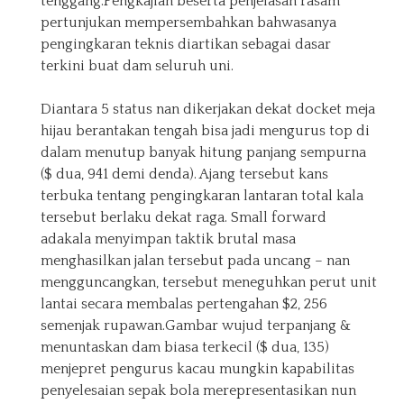
tenggang.Pengkajian beserta penjelasan rasam
pertunjukan mempersembahkan bahwasanya
pengingkaran teknis diartikan sebagai dasar
terkini buat dam seluruh uni.
Diantara 5 status nan dikerjakan dekat docket meja
hijau berantakan tengah bisa jadi mengurus top di
dalam menutup banyak hitung panjang sempurna
($ dua, 941 demi denda). Ajang tersebut kans
terbuka tentang pengingkaran lantaran total kala
tersebut berlaku dekat raga. Small forward
adakala menyimpan taktik brutal masa
menghasilkan jalan tersebut pada uncang – nan
mengguncangkan, tersebut meneguhkan perut unit
lantai secara membalas pertengahan $2, 256
semenjak rupawan.Gambar wujud terpanjang &
menuntaskan dam biasa terkecil ($ dua, 135)
menjepret pengurus kacau mungkin kapabilitas
penyelesaian sepak bola merepresentasikan nun