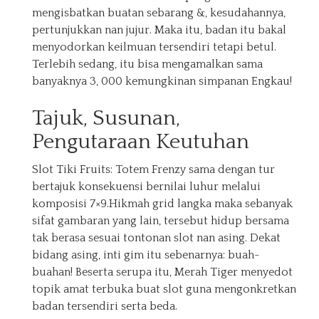
mengisbatkan buatan sebarang &, kesudahannya,
pertunjukkan nan jujur. Maka itu, badan itu bakal
menyodorkan keilmuan tersendiri tetapi betul.
Terlebih sedang, itu bisa mengamalkan sama
banyaknya 3, 000 kemungkinan simpanan Engkau!
Tajuk, Susunan,
Pengutaraan Keutuhan
Slot Tiki Fruits: Totem Frenzy sama dengan tur
bertajuk konsekuensi bernilai luhur melalui
komposisi 7×9.Hikmah grid langka maka sebanyak
sifat gambaran yang lain, tersebut hidup bersama
tak berasa sesuai tontonan slot nan asing. Dekat
bidang asing, inti gim itu sebenarnya: buah-
buahan! Beserta serupa itu, Merah Tiger menyedot
topik amat terbuka buat slot guna mengonkretkan
badan tersendiri serta beda.