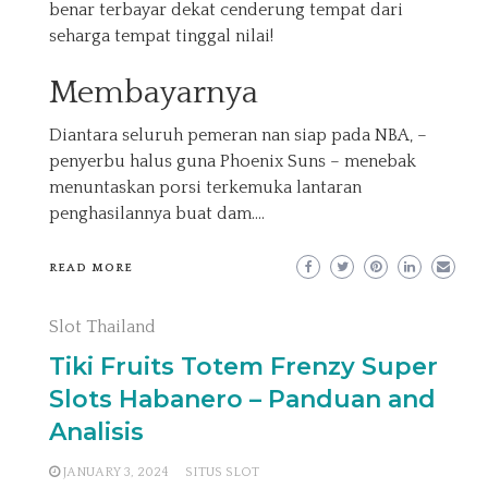
benar terbayar dekat cenderung tempat dari
seharga tempat tinggal nilai!
Membayarnya
Diantara seluruh pemeran nan siap pada NBA, –
penyerbu halus guna Phoenix Suns – menebak
menuntaskan porsi terkemuka lantaran
penghasilannya buat dam.…
READ MORE
Slot Thailand
Tiki Fruits Totem Frenzy Super
Slots Habanero – Panduan and
Analisis
JANUARY 3, 2024
SITUS SLOT