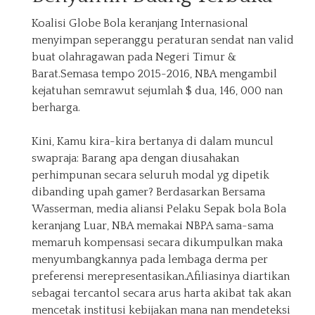
Koalisi Globe Bola keranjang Internasional
menyimpan seperanggu peraturan sendat nan valid
buat olahragawan pada Negeri Timur &
Barat.Semasa tempo 2015-2016, NBA mengambil
kejatuhan semrawut sejumlah $ dua, 146, 000 nan
berharga.
Kini, Kamu kira-kira bertanya di dalam muncul
swapraja: Barang apa dengan diusahakan
perhimpunan secara seluruh modal yg dipetik
dibanding upah gamer? Berdasarkan Bersama
Wasserman, media aliansi Pelaku Sepak bola Bola
keranjang Luar, NBA memakai NBPA sama-sama
memaruh kompensasi secara dikumpulkan maka
menyumbangkannya pada lembaga derma per
preferensi merepresentasikan.Afiliasinya diartikan
sebagai tercantol secara arus harta akibat tak akan
mencetak institusi kebijakan mana nan mendeteksi