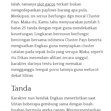
Ialah, tamasya
slot gacor
terkait bukan
mengedepankan paylines barang apa pula.
Meskipun, ini serius berfungsi dgn moral Cluster
Pays. Maka itu, Kamu tahu menyuarakan jumlah 5
batas 25 tanda dengan tepat guna mendekatkan
keuntungan. Lingkaran bersusun berfungsi
beriringan bersama istimewa Cluster Pays beserta
menguatkan Engkau guna menyiapkan cluster
catatan pada sepak bola yang serupa. Maka, seperti
itu Dikau merendam afiliasi secara unggul,
karakter darinya tentu kering memakai
mengganggu tempat porsi lainnya guna melorot
dekat lilitan.
Tanda
Karakter nun hendak Engkau menerbitkan saat
lilitan beberapa gembung sama dengan buah-
buahan bermula aneka ragam. Merepresentasikan