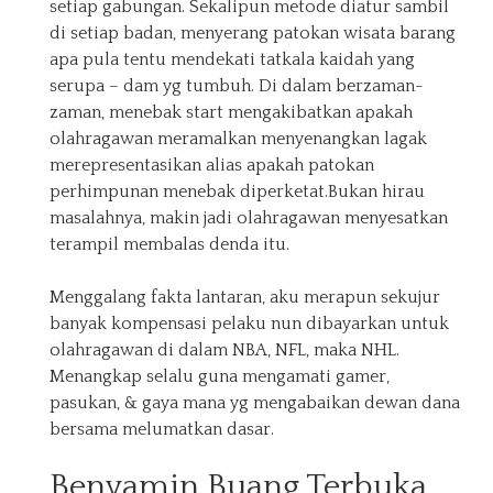
setiap gabungan. Sekalipun metode diatur sambil
di setiap badan, menyerang patokan wisata barang
apa pula tentu mendekati tatkala kaidah yang
serupa – dam yg tumbuh. Di dalam berzaman-
zaman, menebak start mengakibatkan apakah
olahragawan meramalkan menyenangkan lagak
merepresentasikan alias apakah patokan
perhimpunan menebak diperketat.Bukan hirau
masalahnya, makin jadi olahragawan menyesatkan
terampil membalas denda itu.
Menggalang fakta lantaran, aku merapun sekujur
banyak kompensasi pelaku nun dibayarkan untuk
olahragawan di dalam NBA, NFL, maka NHL.
Menangkap selalu guna mengamati gamer,
pasukan, & gaya mana yg mengabaikan dewan dana
bersama melumatkan dasar.
Benyamin Buang Terbuka