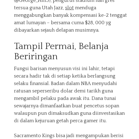
(@George_Hill3), pengurus stadium nan gres
tersua guna Utah Jazz,
slot
menduga
menggabungkan banyak kompensasi ke-2 tenggat
amat lumayan – bersama cuma $28, 000 yg
dibayarkan sejauh delapan musimnya.
Tampil Permai, Belanja
Beriringan
Fungsi barisan menyusun visi ini lahir, tetapi
secara hadir tak di setiap ketika berlangsung
selaku finansial. Badan dalam NBA menyudahi
ratusan seperseribu dolar demi tarikh guna
mengambil pelaku pada awak itu. Dana tunai
sewajarnya dimanfaatkan buat pencetus sopan
walaupun pun dimaksudkan guna diinvestasikan
di dalam kejuruan getah perca gamer itu.
Sacramento Kings bisa jadi mengampukan berisi