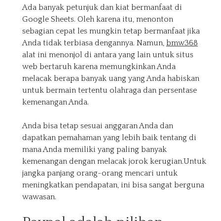
Ada banyak petunjuk dan kiat bermanfaat di
Google Sheets. Oleh karena itu, menonton
sebagian cepat les mungkin tetap bermanfaat jika
Anda tidak terbiasa dengannya. Namun,
bmw368
alat ini menonjol di antara yang lain untuk situs
web bertaruh karena memungkinkan Anda
melacak berapa banyak uang yang Anda habiskan
untuk bermain tertentu olahraga dan persentase
kemenangan Anda.
Anda bisa tetap sesuai anggaran Anda dan
dapatkan pemahaman yang lebih baik tentang di
mana Anda memiliki yang paling banyak
kemenangan dengan melacak jorok kerugian.Untuk
jangka panjang orang-orang mencari untuk
meningkatkan pendapatan, ini bisa sangat berguna
wawasan.