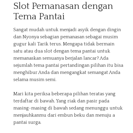
Slot Pemanasan dengan
Tema Pantai
Sangat mudah untuk menjadi asyik dengan dingin
dan Nyonya sebagian pemanasan sebagai musim
gugur kali Tarik terus. Mengapa tidak bermain
satu atau dua slot dengan tema pantai untuk
memanaskan semuanya berjalan lancar? Ada
sejumlah tema pantai pertandingan pilihan itu bisa
menghibur Anda dan mengangkat semangat Anda
selama musim semi.
Mari kita periksa beberapa pilihan teratas yang
terdaftar di bawah. Yang riak dan pasir pada
masing-masing di bawah sedang menunggu untuk
menjauhkanmu dari embun beku dan menuju a
pantai surga.