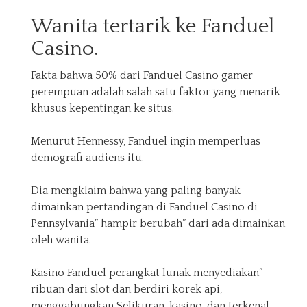
Wanita tertarik ke Fanduel
Casino.
Fakta bahwa 50% dari Fanduel Casino gamer
perempuan adalah salah satu faktor yang menarik
khusus kepentingan ke situs.
Menurut Hennessy, Fanduel ingin memperluas
demografi audiens itu.
Dia mengklaim bahwa yang paling banyak
dimainkan pertandingan di Fanduel Casino di
Pennsylvania” hampir berubah” dari ada dimainkan
oleh wanita.
Kasino Fanduel perangkat lunak menyediakan”
ribuan dari slot dan berdiri korek api,
menggabungkan Selikuran, kasino, dan terkenal