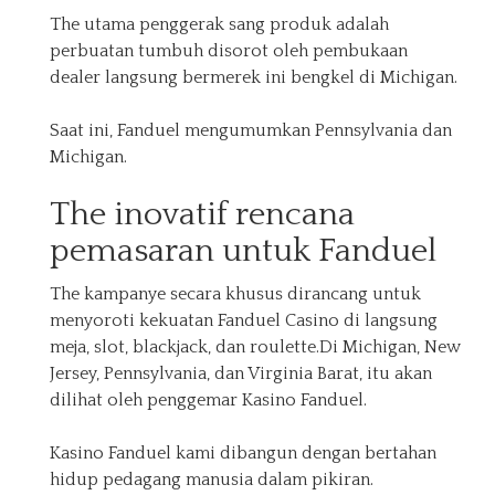
The utama penggerak sang produk adalah
perbuatan tumbuh disorot oleh pembukaan
dealer langsung bermerek ini bengkel di Michigan.
Saat ini, Fanduel mengumumkan Pennsylvania dan
Michigan.
The inovatif rencana
pemasaran untuk Fanduel
The kampanye secara khusus dirancang untuk
menyoroti kekuatan Fanduel Casino di langsung
meja, slot, blackjack, dan roulette.Di Michigan, New
Jersey, Pennsylvania, dan Virginia Barat, itu akan
dilihat oleh penggemar Kasino Fanduel.
Kasino Fanduel kami dibangun dengan bertahan
hidup pedagang manusia dalam pikiran.