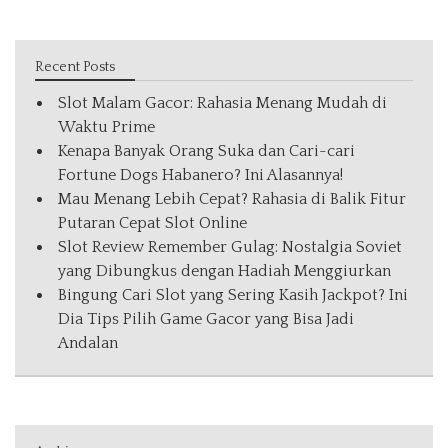
Recent Posts
Slot Malam Gacor: Rahasia Menang Mudah di
Waktu Prime
Kenapa Banyak Orang Suka dan Cari-cari
Fortune Dogs Habanero? Ini Alasannya!
Mau Menang Lebih Cepat? Rahasia di Balik Fitur
Putaran Cepat Slot Online
Slot Review Remember Gulag: Nostalgia Soviet
yang Dibungkus dengan Hadiah Menggiurkan
Bingung Cari Slot yang Sering Kasih Jackpot? Ini
Dia Tips Pilih Game Gacor yang Bisa Jadi
Andalan