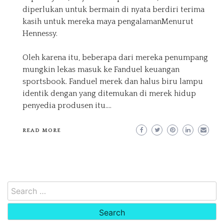
diperlukan untuk bermain di nyata berdiri terima
kasih untuk mereka maya pengalamanMenurut
Hennessy.
Oleh karena itu, beberapa dari mereka penumpang
mungkin lekas masuk ke Fanduel keuangan
sportsbook. Fanduel merek dan halus biru lampu
identik dengan yang ditemukan di merek hidup
penyedia produsen itu.…
READ MORE
Search
for: