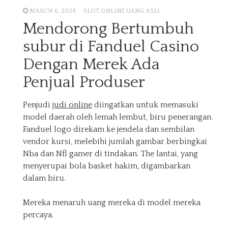
MARCH 6, 2024
SLOT ONLINE UANG ASLI
Mendorong Bertumbuh
subur di Fanduel Casino
Dengan Merek Ada
Penjual Produser
Penjudi
judi online
diingatkan untuk memasuki
model daerah oleh lemah lembut, biru penerangan.
Fanduel logo direkam ke jendela dan sembilan
vendor kursi, melebihi jumlah gambar berbingkai
Nba dan Nfl gamer di tindakan. The lantai, yang
menyerupai bola basket hakim, digambarkan
dalam biru.
Mereka menaruh uang mereka di model mereka
percaya.