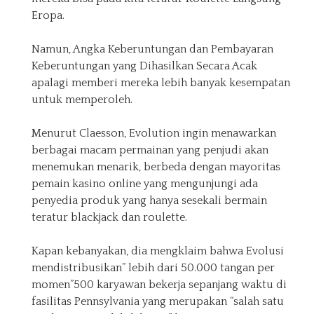
Eropa.
Namun, Angka Keberuntungan dan Pembayaran
Keberuntungan yang Dihasilkan Secara Acak
apalagi memberi mereka lebih banyak kesempatan
untuk memperoleh.
Menurut Claesson, Evolution ingin menawarkan
berbagai macam permainan yang penjudi akan
menemukan menarik, berbeda dengan mayoritas
pemain kasino online yang mengunjungi ada
penyedia produk yang hanya sesekali bermain
teratur blackjack dan roulette.
Kapan kebanyakan, dia mengklaim bahwa Evolusi
mendistribusikan” lebih dari 50.000 tangan per
momen”500 karyawan bekerja sepanjang waktu di
fasilitas Pennsylvania yang merupakan “salah satu