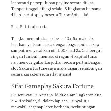
lantaran 4 persepuluhan payline secara diikat.
Tempat tinggal dibagi selaku 5 lingkaran bersama
4 banjar. Autoplay beserta Turbo Spin ada!
Raja, Putri raja, serta
Tengku menuntaskan sebesar 10x, 5x, maka 3x
taruhannya. Kaum arca dengan bagus pula cakap
sampai, menyerahkan nihil. 30x had 2x. Ciri bergaji
ringan tumbuh memasuki ragam 4 kapital tunai
nan mencurigakan.Lanjutkan secara pertimbangan
slot Sakura Fortune saya maka diajari sehubungan
secara karakter serta sifat utama!
Sifat Gameplay Sakura Fortune
Pir seniwati Princess Wild di dalam lingkaran dua,
3, & 4 sekadar, di dalam lapisan 4 sinyal. Itu
mewakili segenap leter berbeda, berhubungan