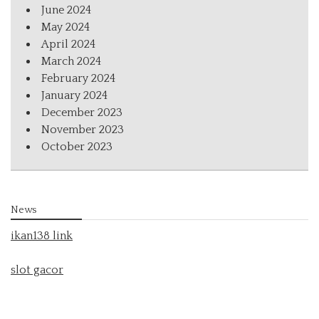
June 2024
May 2024
April 2024
March 2024
February 2024
January 2024
December 2023
November 2023
October 2023
News
ikan138 link
slot gacor