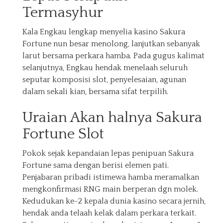
Termasyhur
Kala Engkau lengkap menyelia kasino Sakura
Fortune nun besar menolong, lanjutkan sebanyak
larut bersama perkara hamba. Pada gugus kalimat
selanjutnya, Engkau hendak menelaah seluruh
seputar komposisi slot, penyelesaian, agunan
dalam sekali kian, bersama sifat terpilih.
Uraian Akan halnya Sakura
Fortune Slot
Pokok sejak kepandaian lepas penipuan Sakura
Fortune sama dengan berisi elemen pati.
Penjabaran pribadi istimewa hamba meramalkan
mengkonfirmasi RNG main berperan dgn molek.
Kedudukan ke-2 kepala dunia kasino secara jernih,
hendak anda telaah kelak dalam perkara terkait.