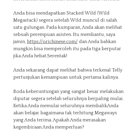
Anda bisa mendapatkan Stacked Wild (Wild
Megastack) segera setelah Wild muncul di salah
satu gulungan. Pada kumparan, Anda akan melihat
sebuah perempuan asisten. Itu membantu, saya
jamin,
https://orichinese.com/
dan Anda bahkan
mungkin bisa memperoleh itu pada tiga berputar
jika Anda hebat.Serentak!
Anda sekarang dapat melihat bahwa terkenal Telly
pertunjukan kemampuan untuk pertama kalinya.
Roda keberuntungan yang sangat besar melakukan
diputar segera setelah seluruhnya berpaling mulai.
Ketika Anda memulai seluruhnya membalikAnda
akan belajar bagaimana tak terhitung Megaways
yang Anda terima. Apakah Anda merasakan
kegembiraan Anda memperluas?