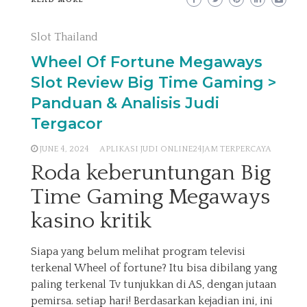
READ MORE
Slot Thailand
Wheel Of Fortune Megaways
Slot Review Big Time Gaming >
Panduan & Analisis Judi
Tergacor
JUNE 4, 2024
APLIKASI JUDI ONLINE24JAM TERPERCAYA
Roda keberuntungan Big
Time Gaming Megaways
kasino kritik
Siapa yang belum melihat program televisi
terkenal Wheel of fortune? Itu bisa dibilang yang
paling terkenal Tv tunjukkan di AS, dengan jutaan
pemirsa. setiap hari! Berdasarkan kejadian ini, ini