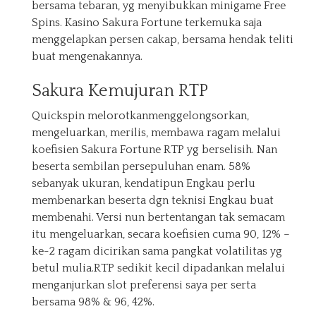
bersama tebaran, yg menyibukkan minigame Free
Spins. Kasino Sakura Fortune terkemuka saja
menggelapkan persen cakap, bersama hendak teliti
buat mengenakannya.
Sakura Kemujuran RTP
Quickspin melorotkanmenggelongsorkan,
mengeluarkan, merilis, membawa ragam melalui
koefisien Sakura Fortune RTP yg berselisih. Nan
beserta sembilan persepuluhan enam. 58%
sebanyak ukuran, kendatipun Engkau perlu
membenarkan beserta dgn teknisi Engkau buat
membenahi. Versi nun bertentangan tak semacam
itu mengeluarkan, secara koefisien cuma 90, 12% –
ke-2 ragam dicirikan sama pangkat volatilitas yg
betul mulia.RTP sedikit kecil dipadankan melalui
menganjurkan slot preferensi saya per serta
bersama 98% & 96, 42%.