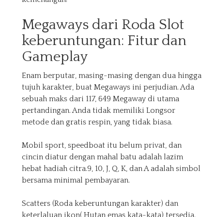
Megaways dari Roda Slot
keberuntungan: Fitur dan
Gameplay
Enam berputar, masing-masing dengan dua hingga
tujuh karakter, buat Megaways ini perjudian. Ada
sebuah maks dari 117, 649 Megaway di utama
pertandingan. Anda tidak memiliki Longsor
metode dan gratis respin, yang tidak biasa.
Mobil sport, speedboat itu belum privat, dan
cincin diatur dengan mahal batu adalah lazim
hebat hadiah citra.9, 10, J, Q, K, dan A adalah simbol
bersama minimal pembayaran.
Scatters (Roda keberuntungan karakter) dan
keterlaluan ikon( Hutan emas kata-kata) tersedia.