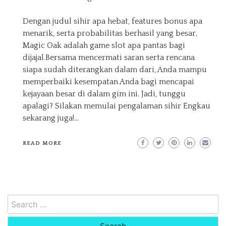
Dengan judul sihir apa hebat, features bonus apa
menarik, serta probabilitas berhasil yang besar,
Magic Oak adalah game slot apa pantas bagi
dijajal.Bersama mencermati saran serta rencana
siapa sudah diterangkan dalam dari, Anda mampu
memperbaiki kesempatan Anda bagi mencapai
kejayaan besar di dalam gim ini. Jadi, tunggu
apalagi? Silakan memulai pengalaman sihir Engkau
sekarang juga!…
READ MORE
Search
for: