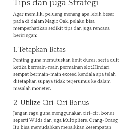
Tips dan juga Strategi
Agar memiliki peluang menang apa lebih besar
pada di dalam Magic Oak, pelaku bisa
memperhatikan sedikit tips dan juga rencana
beriringan:
1. Tetapkan Batas
Penting guna memutuskan limit durasi serta duit
ketika bermain-main permainan slot.Hindari
sempat bermain-main exceed kendala apa telah
ditetapkan supaya tidak terjerumus ke dalam
masalah moneter.
2. Utilize Ciri-Ciri Bonus
Jangan ragu guna menggunakan ciri-ciri bonus
seperti Wilds dan juga Multipliers. Orang-Orang
Itu bisa memudahkan menaikkan kesempatan