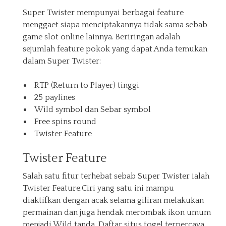
Super Twister mempunyai berbagai feature
menggaet siapa menciptakannya tidak sama sebab
game slot online lainnya. Beriringan adalah
sejumlah feature pokok yang dapat Anda temukan
dalam Super Twister:
RTP (Return to Player) tinggi
25 paylines
Wild symbol dan Sebar symbol
Free spins round
Twister Feature
Twister Feature
Salah satu fitur terhebat sebab Super Twister ialah
Twister Feature.Ciri yang satu ini mampu
diaktifkan dengan acak selama giliran melakukan
permainan dan juga hendak merombak ikon umum
menjadi Wild tanda,
Daftar situs togel terpercaya