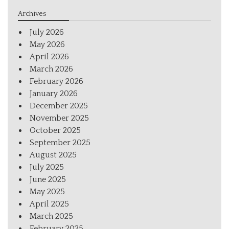
Archives
July 2026
May 2026
April 2026
March 2026
February 2026
January 2026
December 2025
November 2025
October 2025
September 2025
August 2025
July 2025
June 2025
May 2025
April 2025
March 2025
February 2025