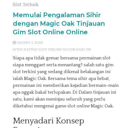
Slot Terbaik
Memulai Pengalaman Sihir
dengan Magic Oak Tinjauan
Gim Slot Online Online
AUGUST 3, 2024
SITUS DAFTAR SLOT ONLINE GACOR HARI INI
Siapa apa tidak gemar bersama permainan slot
siapa menggaet serta menantang? salah satu gim
slot terkini yang sedang dikenal belakangan ini
ialah Magic Oak. Bersama tema sihir apa hebat,
permainan ini memberikan kejadian bermain-main
apa nggak bakal terlupakan. Di Dalam tinjauan ini
satu, kami akan meninjau seluruh yang perlu
diketahui mengenai game slot online Magic Oak.
Menyadari Konsep