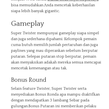
bisa memudahkan Anda mencetak keberhasilan
siapa lebih banyak gigantic.
Gameplay
Super Twister mempunyai gameplay siapa simpel
dan juga sederhana dipahami. Kelompok pemain
cuma butuh memilih jumlah pertaruhan dan juga
paylines yang mau diperankan sebelum berputar
putaran. Selepas putaran stop berputar, pemain
akan menyaksikan adakah mereka semua mencapai
mencetak kemenangan atau tak.
Bonus Round
Selain feature Twister, Super Twister serta
menyediakan Bonus Ronda apa mampu diaktifkan
dengan mendapatkan 3 lambang Sebar pada
gulungan.Bonus Putaran ini memberikan pelaku