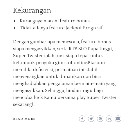
Kekurangan:
Kurangnya macam feature bonus
Tidak adanya feature Jackpot Progresif
Dengan gambar apa memesona, feature bonus
siapa mengasyikkan, serta RTP SLOT apa tinggi,
Super Twister ialah opsi siapa tepat untuk
kelompok penyuka gim slot online.Biarpun
memiliki defisiensi, permainan ini stabil
menyenangkan untuk dimainkan dan bisa
menghadiahkan pengalaman bermain-main yang
mengasyikkan. Sehingga, hindari ragu bagi
mencoba luck Kamu bersama play Super Twister
sekarang!…
READ MORE