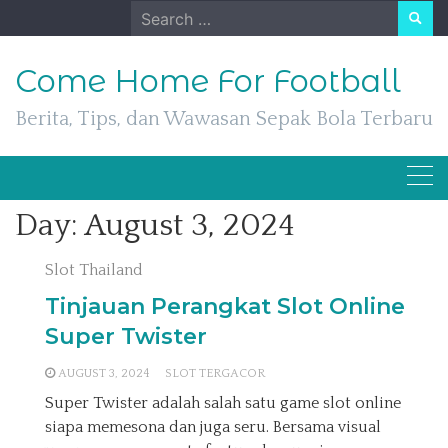
Skip
Search
to
for:
content
Come Home For Football
Berita, Tips, dan Wawasan Sepak Bola Terbaru
Day:
August 3, 2024
Slot Thailand
Tinjauan Perangkat Slot Online
Super Twister
AUGUST 3, 2024
SLOT TERGACOR
Super Twister adalah salah satu game slot online
siapa memesona dan juga seru. Bersama visual