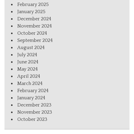
February 2025
January 2025
December 2024
November 2024
October 2024
September 2024
August 2024
July 2024
June 2024
May 2024
April 2024
March 2024
February 2024
January 2024
December 2023
November 2023
October 2023