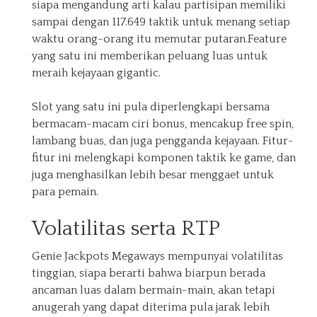
siapa mengandung arti kalau partisipan memiliki
sampai dengan 117.649 taktik untuk menang setiap
waktu orang-orang itu memutar putaran.Feature
yang satu ini memberikan peluang luas untuk
meraih kejayaan gigantic.
Slot yang satu ini pula diperlengkapi bersama
bermacam-macam ciri bonus, mencakup free spin,
lambang buas, dan juga pengganda kejayaan. Fitur-
fitur ini melengkapi komponen taktik ke game, dan
juga menghasilkan lebih besar menggaet untuk
para pemain.
Volatilitas serta RTP
Genie Jackpots Megaways mempunyai volatilitas
tinggian, siapa berarti bahwa biarpun berada
ancaman luas dalam bermain-main, akan tetapi
anugerah yang dapat diterima pula jarak lebih