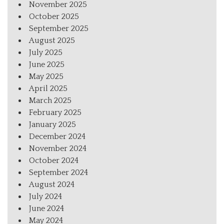
November 2025
October 2025
September 2025
August 2025
July 2025
June 2025
May 2025
April 2025
March 2025
February 2025
January 2025
December 2024
November 2024
October 2024
September 2024
August 2024
July 2024
June 2024
May 2024