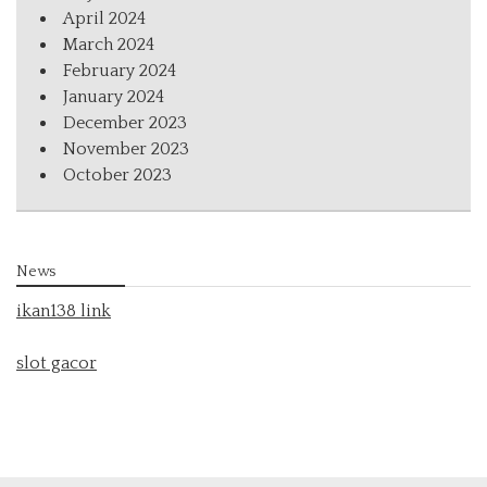
April 2024
March 2024
February 2024
January 2024
December 2023
November 2023
October 2023
News
ikan138 link
slot gacor