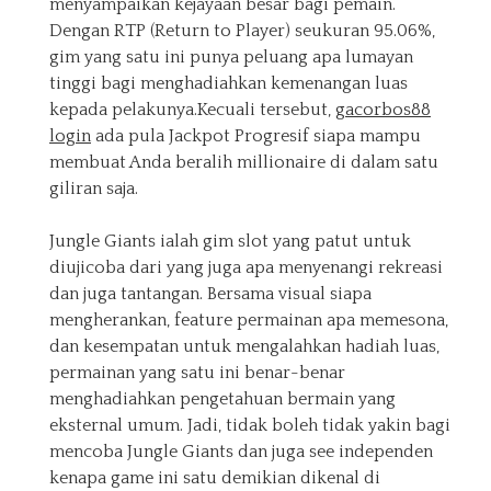
menyampaikan kejayaan besar bagi pemain.
Dengan RTP (Return to Player) seukuran 95.06%,
gim yang satu ini punya peluang apa lumayan
tinggi bagi menghadiahkan kemenangan luas
kepada pelakunya.Kecuali tersebut,
gacorbos88
login
ada pula Jackpot Progresif siapa mampu
membuat Anda beralih millionaire di dalam satu
giliran saja.
Jungle Giants ialah gim slot yang patut untuk
diujicoba dari yang juga apa menyenangi rekreasi
dan juga tantangan. Bersama visual siapa
mengherankan, feature permainan apa memesona,
dan kesempatan untuk mengalahkan hadiah luas,
permainan yang satu ini benar-benar
menghadiahkan pengetahuan bermain yang
eksternal umum. Jadi, tidak boleh tidak yakin bagi
mencoba Jungle Giants dan juga see independen
kenapa game ini satu demikian dikenal di