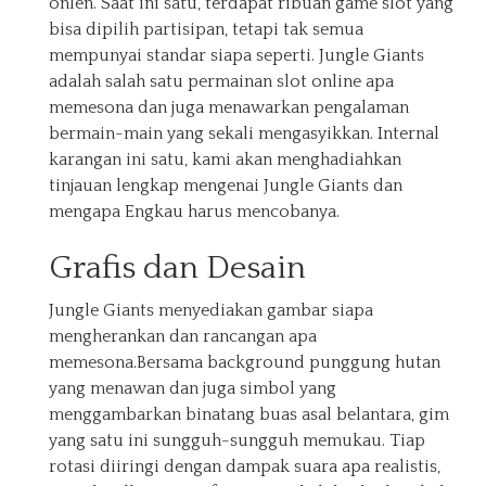
onlen. Saat ini satu, terdapat ribuan game slot yang
bisa dipilih partisipan, tetapi tak semua
mempunyai standar siapa seperti. Jungle Giants
adalah salah satu permainan slot online apa
memesona dan juga menawarkan pengalaman
bermain-main yang sekali mengasyikkan. Internal
karangan ini satu, kami akan menghadiahkan
tinjauan lengkap mengenai Jungle Giants dan
mengapa Engkau harus mencobanya.
Grafis dan Desain
Jungle Giants menyediakan gambar siapa
mengherankan dan rancangan apa
memesona.Bersama background punggung hutan
yang menawan dan juga simbol yang
menggambarkan binatang buas asal belantara, gim
yang satu ini sungguh-sungguh memukau. Tiap
rotasi diiringi dengan dampak suara apa realistis,