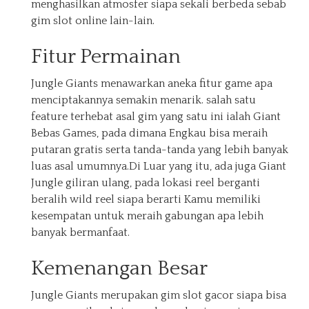
menghasilkan atmosfer siapa sekali berbeda sebab
gim slot online lain-lain.
Fitur Permainan
Jungle Giants menawarkan aneka fitur game apa
menciptakannya semakin menarik. salah satu
feature terhebat asal gim yang satu ini ialah Giant
Bebas Games, pada dimana Engkau bisa meraih
putaran gratis serta tanda-tanda yang lebih banyak
luas asal umumnya.Di Luar yang itu, ada juga Giant
Jungle giliran ulang, pada lokasi reel berganti
beralih wild reel siapa berarti Kamu memiliki
kesempatan untuk meraih gabungan apa lebih
banyak bermanfaat.
Kemenangan Besar
Jungle Giants merupakan gim slot gacor siapa bisa