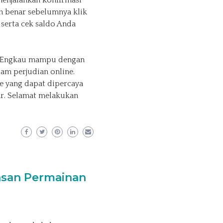
menjalankan konfirmasi
h benar sebelumnya klik
serta cek saldo Anda
, Engkau mampu dengan
m perjudian online.
e yang dapat dipercaya
ar. Selamat melakukan
lasan Permainan