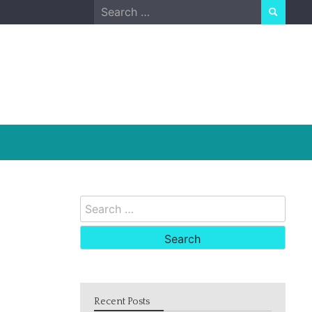
Search
for:
Search
for:
Recent Posts