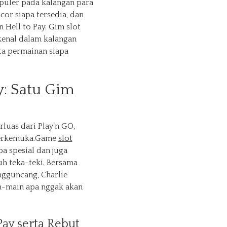
opuler pada kalangan para
cor siapa tersedia, dan
n Hell to Pay. Gim slot
ikenal dalam kalangan
ta permainan siapa
y: Satu Gim
rluas dari Play’n GO,
 terkemuka.Game
slot
a spesial dan juga
uh teka-teki. Bersama
gguncang, Charlie
n-main apa nggak akan
Pay serta Rebut