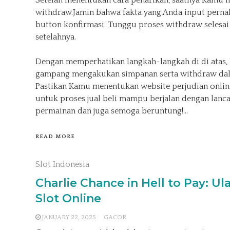
Setelah menentukan cara penarikan, saatnya Kamu 
withdraw.Jamin bahwa fakta yang Anda input perna
button konfirmasi. Tunggu proses withdraw selesai 
setelahnya.
Dengan memperhatikan langkah-langkah di di atas
gampang mengakukan simpanan serta withdraw dala
Pastikan Kamu menentukan website perjudian onlin
untuk proses jual beli mampu berjalan dengan lanc
permainan dan juga semoga beruntung!…
READ MORE
Slot Indonesia
Charlie Chance in Hell to Pay: U
Slot Online
JANUARY 22, 2025
GACOR