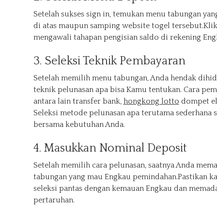
Setelah sukses sign in, temukan menu tabungan yan
di atas maupun samping website togel tersebut.Kl
mengawali tahapan pengisian saldo di rekening Eng
3. Seleksi Teknik Pembayaran
Setelah memilih menu tabungan, Anda hendak dihi
teknik pelunasan apa bisa Kamu tentukan. Cara pe
antara lain transfer bank,
hongkong lotto
dompet ele
Seleksi metode pelunasan apa terutama sederhana s
bersama kebutuhan Anda.
4. Masukkan Nominal Deposit
Setelah memilih cara pelunasan, saatnya Anda mem
tabungan yang mau Engkau pemindahan.Pastikan k
seleksi pantas dengan kemauan Engkau dan memad
pertaruhan.