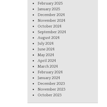
February 2025
January 2025
December 2024
November 2024
October 2024
September 2024
August 2024
July 2024
June 2024
May 2024
April 2024
March 2024
February 2024
January 2024
December 2023
November 2023
October 2023