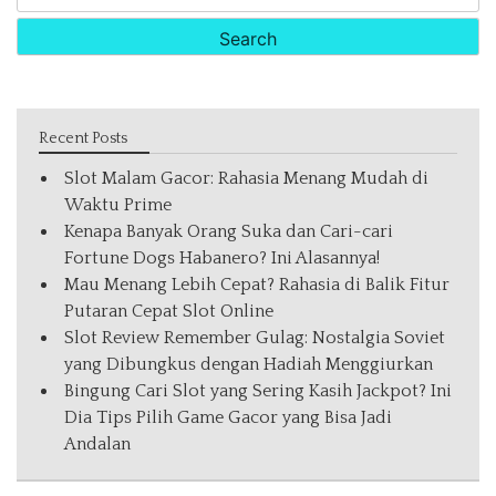
for:
Recent Posts
Slot Malam Gacor: Rahasia Menang Mudah di
Waktu Prime
Kenapa Banyak Orang Suka dan Cari-cari
Fortune Dogs Habanero? Ini Alasannya!
Mau Menang Lebih Cepat? Rahasia di Balik Fitur
Putaran Cepat Slot Online
Slot Review Remember Gulag: Nostalgia Soviet
yang Dibungkus dengan Hadiah Menggiurkan
Bingung Cari Slot yang Sering Kasih Jackpot? Ini
Dia Tips Pilih Game Gacor yang Bisa Jadi
Andalan