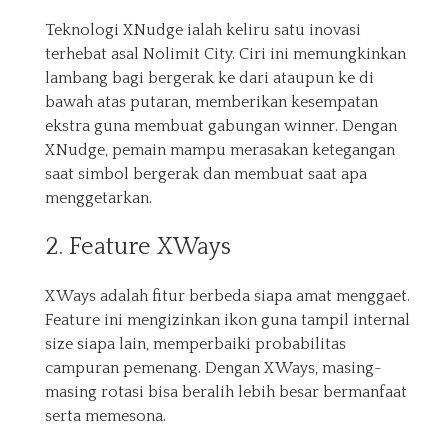
Teknologi XNudge ialah keliru satu inovasi
terhebat asal Nolimit City. Ciri ini memungkinkan
lambang bagi bergerak ke dari ataupun ke di
bawah atas putaran, memberikan kesempatan
ekstra guna membuat gabungan winner. Dengan
XNudge, pemain mampu merasakan ketegangan
saat simbol bergerak dan membuat saat apa
menggetarkan.
2. Feature XWays
XWays adalah fitur berbeda siapa amat menggaet.
Feature ini mengizinkan ikon guna tampil internal
size siapa lain, memperbaiki probabilitas
campuran pemenang. Dengan XWays, masing-
masing rotasi bisa beralih lebih besar bermanfaat
serta memesona.