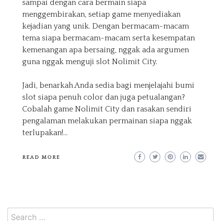
sampai dengan cara bermain siapa
menggembirakan, setiap game menyediakan
kejadian yang unik. Dengan bermacam-macam
tema siapa bermacam-macam serta kesempatan
kemenangan apa bersaing, nggak ada argumen
guna nggak menguji slot Nolimit City.
Jadi, benarkah Anda sedia bagi menjelajahi bumi
slot siapa penuh color dan juga petualangan?
Cobalah game Nolimit City dan rasakan sendiri
pengalaman melakukan permainan siapa nggak
terlupakan!…
READ MORE
Search