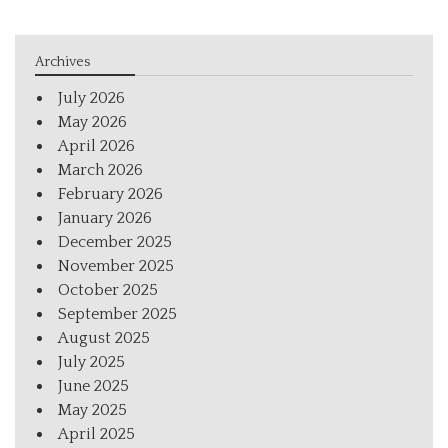
Archives
July 2026
May 2026
April 2026
March 2026
February 2026
January 2026
December 2025
November 2025
October 2025
September 2025
August 2025
July 2025
June 2025
May 2025
April 2025