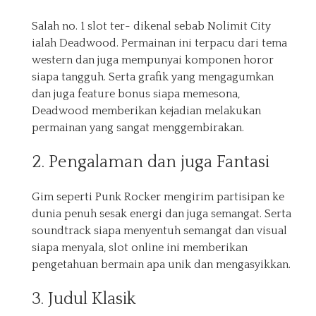
Salah no. 1 slot ter- dikenal sebab Nolimit City
ialah Deadwood. Permainan ini terpacu dari tema
western dan juga mempunyai komponen horor
siapa tangguh. Serta grafik yang mengagumkan
dan juga feature bonus siapa memesona,
Deadwood memberikan kejadian melakukan
permainan yang sangat menggembirakan.
2. Pengalaman dan juga Fantasi
Gim seperti Punk Rocker mengirim partisipan ke
dunia penuh sesak energi dan juga semangat. Serta
soundtrack siapa menyentuh semangat dan visual
siapa menyala, slot online ini memberikan
pengetahuan bermain apa unik dan mengasyikkan.
3. Judul Klasik