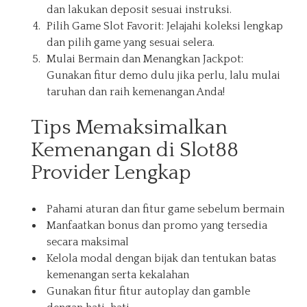
dan lakukan deposit sesuai instruksi.
Pilih Game Slot Favorit: Jelajahi koleksi lengkap
dan pilih game yang sesuai selera.
Mulai Bermain dan Menangkan Jackpot:
Gunakan fitur demo dulu jika perlu, lalu mulai
taruhan dan raih kemenangan Anda!
Tips Memaksimalkan
Kemenangan di Slot88
Provider Lengkap
Pahami aturan dan fitur game sebelum bermain
Manfaatkan bonus dan promo yang tersedia
secara maksimal
Kelola modal dengan bijak dan tentukan batas
kemenangan serta kekalahan
Gunakan fitur fitur autoplay dan gamble