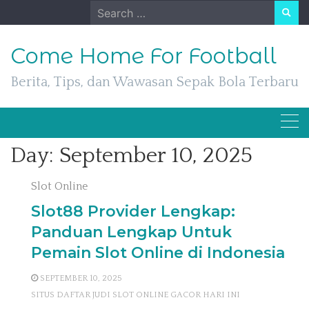
Skip
Search
to
for:
content
Come Home For Football
Berita, Tips, dan Wawasan Sepak Bola Terbaru
Day:
September 10, 2025
Slot Online
Slot88 Provider Lengkap:
Panduan Lengkap Untuk
Pemain Slot Online di Indonesia
SEPTEMBER 10, 2025
SITUS DAFTAR JUDI SLOT ONLINE GACOR HARI INI