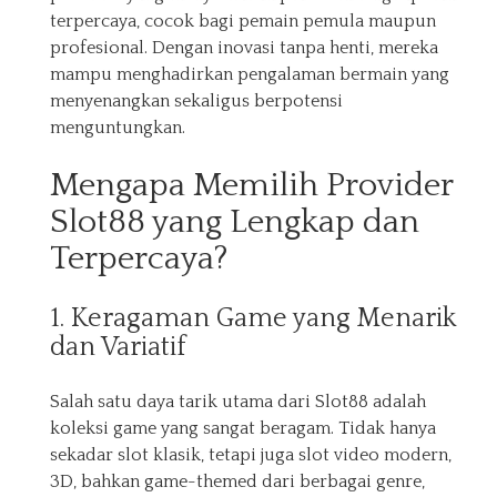
terpercaya, cocok bagi pemain pemula maupun
profesional. Dengan inovasi tanpa henti, mereka
mampu menghadirkan pengalaman bermain yang
menyenangkan sekaligus berpotensi
menguntungkan.
Mengapa Memilih Provider
Slot88 yang Lengkap dan
Terpercaya?
1. Keragaman Game yang Menarik
dan Variatif
Salah satu daya tarik utama dari Slot88 adalah
koleksi game yang sangat beragam. Tidak hanya
sekadar slot klasik, tetapi juga slot video modern,
3D, bahkan game-themed dari berbagai genre,