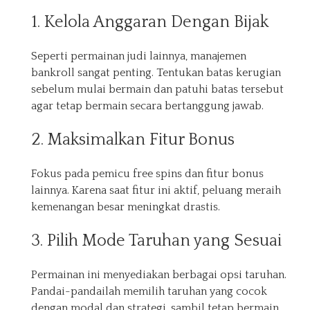
1. Kelola Anggaran Dengan Bijak
Seperti permainan judi lainnya, manajemen
bankroll sangat penting. Tentukan batas kerugian
sebelum mulai bermain dan patuhi batas tersebut
agar tetap bermain secara bertanggung jawab.
2. Maksimalkan Fitur Bonus
Fokus pada pemicu free spins dan fitur bonus
lainnya. Karena saat fitur ini aktif, peluang meraih
kemenangan besar meningkat drastis.
3. Pilih Mode Taruhan yang Sesuai
Permainan ini menyediakan berbagai opsi taruhan.
Pandai-pandailah memilih taruhan yang cocok
dengan modal dan strategi, sambil tetap bermain