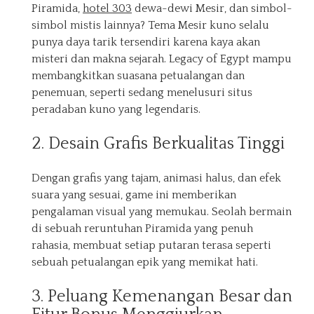
Piramida,
hotel 303
dewa-dewi Mesir, dan simbol-
simbol mistis lainnya? Tema Mesir kuno selalu
punya daya tarik tersendiri karena kaya akan
misteri dan makna sejarah. Legacy of Egypt mampu
membangkitkan suasana petualangan dan
penemuan, seperti sedang menelusuri situs
peradaban kuno yang legendaris.
2. Desain Grafis Berkualitas Tinggi
Dengan grafis yang tajam, animasi halus, dan efek
suara yang sesuai, game ini memberikan
pengalaman visual yang memukau. Seolah bermain
di sebuah reruntuhan Piramida yang penuh
rahasia, membuat setiap putaran terasa seperti
sebuah petualangan epik yang memikat hati.
3. Peluang Kemenangan Besar dan