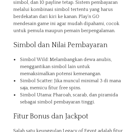
simbol, dan 10 payline tetap. Sistem pembayaran
melalui kombinasi simbol tertentu yang harus
berdekatan dari kiri ke kanan. Play’n GO
mendesain game ini agar mudah dipahami, cocok
untuk pemula maupun pemain berpengalaman.
Simbol dan Nilai Pembayaran
Simbol Wild: Melambangkan dewa anubis,
menggantikan simbol lain untuk
memaksimalkan potensi kemenangan.
Simbol Scatter: Jika muncul minimal 3 di mana
saja, memicu fitur free spins.
Simbol Utama: Pharoah, scarab, dan piramida
sebagai simbol pembayaran tinggi.
Fitur Bonus dan Jackpot
Salah satu keunggulan Legacy of Egypt adalah fitur