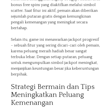
bonus free spins yang diaktifkan melalui simbol
scatter. Saat fitur ini aktif, pemain akan diberikan
sejumlah putaran gratis dengan kemungkinan
pengali kemenangan yang meningkat secara
bertahap.
Selain itu, game ini menawarkan jackpot progresif
– sebuah fitur yang sering dicari-cari oleh pemain,
karena peluang meraih hadiah besar sangat
terbuka lebar. Dengan setiap putaran, peluang
untuk mengumpulkan simbol jackpot meningkat,
menjanjikan keuntungan besar jika keberuntungan
berpihak.
Strategi Bermain dan Tips
Meningkatkan Peluang
Kemenangan