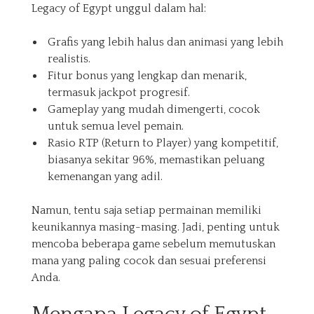
Legacy of Egypt unggul dalam hal:
Grafis yang lebih halus dan animasi yang lebih
realistis.
Fitur bonus yang lengkap dan menarik,
termasuk jackpot progresif.
Gameplay yang mudah dimengerti, cocok
untuk semua level pemain.
Rasio RTP (Return to Player) yang kompetitif,
biasanya sekitar 96%, memastikan peluang
kemenangan yang adil.
Namun, tentu saja setiap permainan memiliki
keunikannya masing-masing. Jadi, penting untuk
mencoba beberapa game sebelum memutuskan
mana yang paling cocok dan sesuai preferensi
Anda.