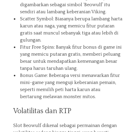
digambarkan sebagai simbol ‘Beowulf’ itu
sendiri atau lambang keberanian Viking.
Scatter Symbol: Biasanya berupa lambang harta
karun atau naga, yang memicu fitur putaran
gratis saat muncul sebanyak tiga atau lebih di
gulungan.
Fitur Free Spins: Banyak fitur bonus di game ini
yang memicu putaran gratis, memberi peluang
besar untuk mendapatkan kemenangan besar
tanpa harus taruhan ulang.
Bonus Game: Beberapa versi menawarkan fitur
mini-game yang menguji keberanian pemain,
seperti memilih peti harta karun atau
bertarung melawan monster mitos.
Volatilitas dan RTP
Slot Beowulf dikenal sebagai permainan dengan