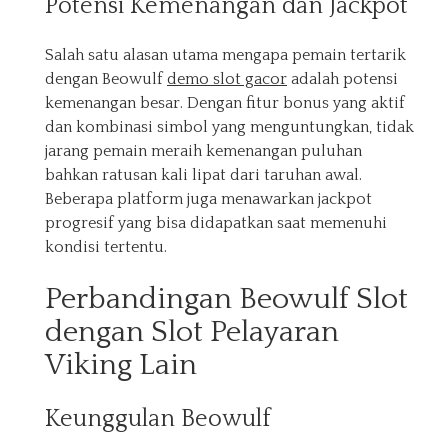
Potensi Kemenangan dan Jackpot
Salah satu alasan utama mengapa pemain tertarik
dengan Beowulf
demo slot gacor
adalah potensi
kemenangan besar. Dengan fitur bonus yang aktif
dan kombinasi simbol yang menguntungkan, tidak
jarang pemain meraih kemenangan puluhan
bahkan ratusan kali lipat dari taruhan awal.
Beberapa platform juga menawarkan jackpot
progresif yang bisa didapatkan saat memenuhi
kondisi tertentu.
Perbandingan Beowulf Slot
dengan Slot Pelayaran
Viking Lain
Keunggulan Beowulf