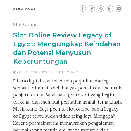
READ MORE
Slot Online
Slot Online Review Legacy of
Egypt: Mengungkap Keindahan
dan Potensi Menyusun
Keberuntungan
OCTOBER 9, 2025
SLOT TERGACOR
Di era digital saat ini, dunia perjudian daring
semakin diminati oleh banyak pemain dari seluruh
penjuru dunia. Salah satu genre slot yang begitu
terkenal dan memikat perhatian adalah tema klasik
Mesir kuno. Bagi pecinta slot online, nama Legacy
of Egypt tentu sudah tidak asing lagi. Mengapa?
Karena permainan ini menawarkan pengalaman
bermain yang mendalam, grafis menarik, dan