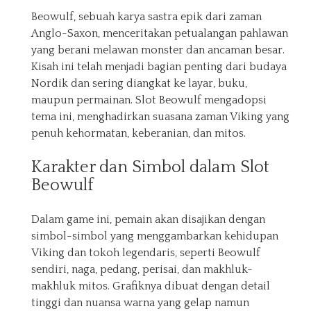
Beowulf, sebuah karya sastra epik dari zaman
Anglo-Saxon, menceritakan petualangan pahlawan
yang berani melawan monster dan ancaman besar.
Kisah ini telah menjadi bagian penting dari budaya
Nordik dan sering diangkat ke layar, buku,
maupun permainan. Slot Beowulf mengadopsi
tema ini, menghadirkan suasana zaman Viking yang
penuh kehormatan, keberanian, dan mitos.
Karakter dan Simbol dalam Slot
Beowulf
Dalam game ini, pemain akan disajikan dengan
simbol-simbol yang menggambarkan kehidupan
Viking dan tokoh legendaris, seperti Beowulf
sendiri, naga, pedang, perisai, dan makhluk-
makhluk mitos. Grafiknya dibuat dengan detail
tinggi dan nuansa warna yang gelap namun