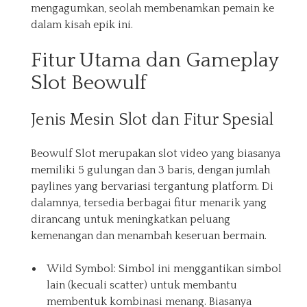
mengagumkan, seolah membenamkan pemain ke
dalam kisah epik ini.
Fitur Utama dan Gameplay
Slot Beowulf
Jenis Mesin Slot dan Fitur Spesial
Beowulf Slot merupakan slot video yang biasanya
memiliki 5 gulungan dan 3 baris, dengan jumlah
paylines yang bervariasi tergantung platform. Di
dalamnya, tersedia berbagai fitur menarik yang
dirancang untuk meningkatkan peluang
kemenangan dan menambah keseruan bermain.
Wild Symbol: Simbol ini menggantikan simbol
lain (kecuali scatter) untuk membantu
membentuk kombinasi menang. Biasanya