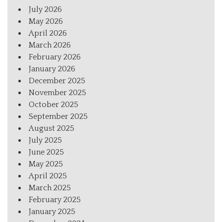
July 2026
May 2026
April 2026
March 2026
February 2026
January 2026
December 2025
November 2025
October 2025
September 2025
August 2025
July 2025
June 2025
May 2025
April 2025
March 2025
February 2025
January 2025