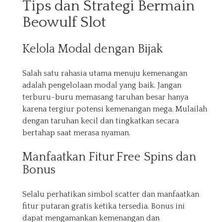
Tips dan Strategi Bermain
Beowulf Slot
Kelola Modal dengan Bijak
Salah satu rahasia utama menuju kemenangan
adalah pengelolaan modal yang baik. Jangan
terburu-buru memasang taruhan besar hanya
karena tergiur potensi kemenangan mega. Mulailah
dengan taruhan kecil dan tingkatkan secara
bertahap saat merasa nyaman.
Manfaatkan Fitur Free Spins dan
Bonus
Selalu perhatikan simbol scatter dan manfaatkan
fitur putaran gratis ketika tersedia. Bonus ini
dapat mengamankan kemenangan dan