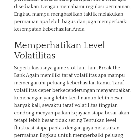
disediakan. Dengan memahami regulasi permainan,
Engkau mampu menghasilkan taktik melakukan
permainan apa lebih bagus dan juga memperbaiki
kesempatan keberhasilan Anda.
Memperhatikan Level
Volatilitas
Seperti kasusnya game slot lain-lain, Break the
Bank Again memiliki taraf volatilitas apa mampu
memengaruhi peluang keberhasilan Kamu. Taraf
volatilitas ceper berkecenderungan menyampaikan
kemenangan yang lebih kecil namun lebih besar
banyak kali, sewaktu taraf volatilitas tinggian
condong menyampaikan kejayaan siapa besar akan
tetapi lebih besar tidak sering.Tentukan level
fluktuasi siapa pantas dengan gaya melakukan
permainan Engkau untuk memperbaiki peluang