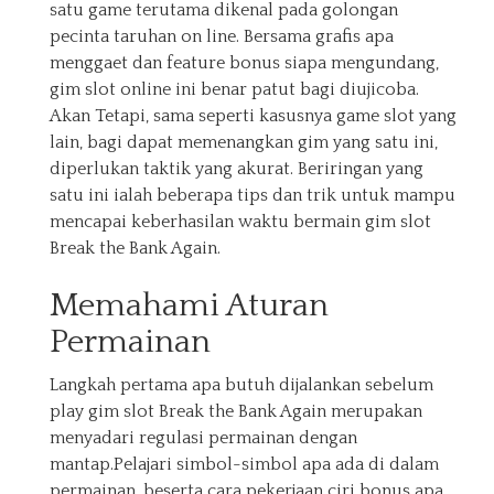
satu game terutama dikenal pada golongan
pecinta taruhan on line. Bersama grafis apa
menggaet dan feature bonus siapa mengundang,
gim slot online ini benar patut bagi diujicoba.
Akan Tetapi, sama seperti kasusnya game slot yang
lain, bagi dapat memenangkan gim yang satu ini,
diperlukan taktik yang akurat. Beriringan yang
satu ini ialah beberapa tips dan trik untuk mampu
mencapai keberhasilan waktu bermain gim slot
Break the Bank Again.
Memahami Aturan
Permainan
Langkah pertama apa butuh dijalankan sebelum
play gim slot Break the Bank Again merupakan
menyadari regulasi permainan dengan
mantap.Pelajari simbol-simbol apa ada di dalam
permainan, beserta cara pekerjaan ciri bonus apa