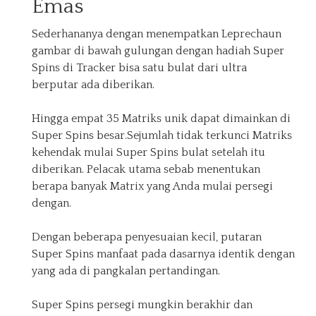
Emas
Sederhananya dengan menempatkan Leprechaun
gambar di bawah gulungan dengan hadiah Super
Spins di Tracker bisa satu bulat dari ultra
berputar ada diberikan.
Hingga empat 35 Matriks unik dapat dimainkan di
Super Spins besar.Sejumlah tidak terkunci Matriks
kehendak mulai Super Spins bulat setelah itu
diberikan. Pelacak utama sebab menentukan
berapa banyak Matrix yang Anda mulai persegi
dengan.
Dengan beberapa penyesuaian kecil, putaran
Super Spins manfaat pada dasarnya identik dengan
yang ada di pangkalan pertandingan.
Super Spins persegi mungkin berakhir dan