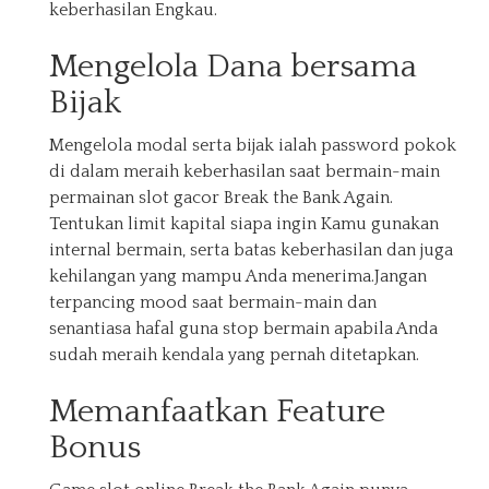
keberhasilan Engkau.
Mengelola Dana bersama
Bijak
Mengelola modal serta bijak ialah password pokok
di dalam meraih keberhasilan saat bermain-main
permainan slot gacor Break the Bank Again.
Tentukan limit kapital siapa ingin Kamu gunakan
internal bermain, serta batas keberhasilan dan juga
kehilangan yang mampu Anda menerima.Jangan
terpancing mood saat bermain-main dan
senantiasa hafal guna stop bermain apabila Anda
sudah meraih kendala yang pernah ditetapkan.
Memanfaatkan Feature
Bonus