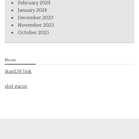
February 2024
January 2024
December 2023
November 2023
October 2023
News
ikan138 link
slot gacor