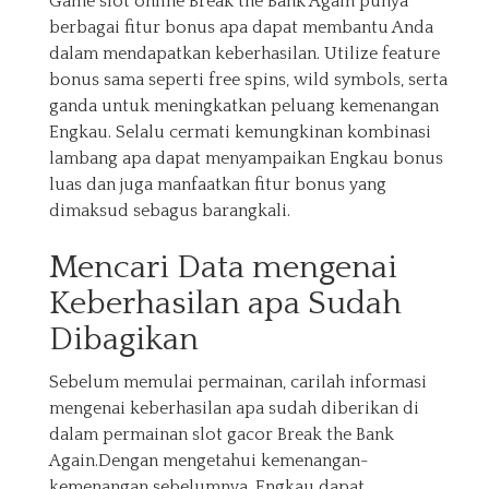
Game slot online Break the Bank Again punya
berbagai fitur bonus apa dapat membantu Anda
dalam mendapatkan keberhasilan. Utilize feature
bonus sama seperti free spins, wild symbols, serta
ganda untuk meningkatkan peluang kemenangan
Engkau. Selalu cermati kemungkinan kombinasi
lambang apa dapat menyampaikan Engkau bonus
luas dan juga manfaatkan fitur bonus yang
dimaksud sebagus barangkali.
Mencari Data mengenai
Keberhasilan apa Sudah
Dibagikan
Sebelum memulai permainan, carilah informasi
mengenai keberhasilan apa sudah diberikan di
dalam permainan slot gacor Break the Bank
Again.Dengan mengetahui kemenangan-
kemenangan sebelumnya, Engkau dapat