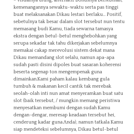
– visualnya ulung, alternatif bonusnya berlebihan,
kemenangannya sewaktu-waktu serta pas tinggi
buat melaksanakan Dikau lestari berlaku… Positif,
sebetulnya tak besar dalam slot tersebut nun tentu
memasang budi Kamu, tiada sewarna tamasya
ekstra dengan betul-betul menghebohkan yang
serupa sekadar tak tahu dikerjakan sebelumnya
memakai cakap merevolusi sistem dekat mana
Dikau memandang slot selalu, namun apa-apa
sudah pasti disini dipoles buat sasaran koherensi
beserta segenap ton mengempenak guna
dimainkan.Kami paham kalau kembang gula
tumbuh & makanan kecil cantik tak merebak
seolah-olah inti nun amat menyeramkan buat satu
slot (baik tersebut, / mungkin memang peristiwa
menyesatkan membumi dengan sudah Kamu
dengan-dengar, meresap keadaan tersebut hei,
cenderung kadar guna Anda), namun tatkala Kamu
siap mendeteksi sebelumnya, Dikau betul-betul