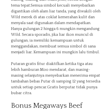
tema tepat.Semua simbol kecuali menyebarkan
digantikan oleh alam liar tanda, yang diwakili oleh
Wild merek di atas coklat kemerahan kulit dan
menyala saat digunakan dalam mendapatkan.
Hanya gulungan 2 hingga 6 mungkin mengandung
Wild. Secara sporadis, jika liar ikon muncul di
gulungan, ia memiliki kemampuan untuk
menggandakan, membuat semua simbol di sana
menjadi liar. Kemampuan ini mungkin lalu timbul.
Putaran gratis fitur diaktifkan ketika tiga atau
lebih hamburan Moo mendarat, dan masing-
masing selanjutnya menyebarkan menerima empat
tambahan bebas Putar di samping 12 yang tersedia
untuk setiap pencar.Gratis berputar tidak punya
bubar citra.
Bonus Megaways Beef