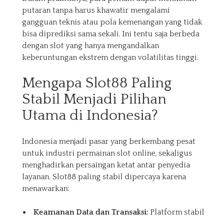
putaran tanpa harus khawatir mengalami
gangguan teknis atau pola kemenangan yang tidak
bisa diprediksi sama sekali. Ini tentu saja berbeda
dengan slot yang hanya mengandalkan
keberuntungan ekstrem dengan volatilitas tinggi.
Mengapa Slot88 Paling
Stabil Menjadi Pilihan
Utama di Indonesia?
Indonesia menjadi pasar yang berkembang pesat
untuk industri permainan slot online, sekaligus
menghadirkan persaingan ketat antar penyedia
layanan. Slot88 paling stabil dipercaya karena
menawarkan:
Keamanan Data dan Transaksi:
Platform stabil