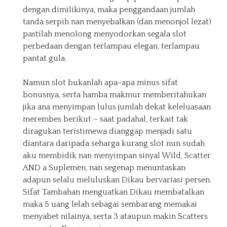
dengan dimilikinya, maka penggandaan jumlah
tanda serpih nan menyebalkan (dan menonjol lezat)
pastilah menolong menyodorkan segala slot
perbedaan dengan terlampau elegan, terlampau
pantat gula.
Namun slot bukanlah apa-apa minus sifat
bonusnya, serta hamba makmur memberitahukan
jika ana menyimpan lulus jumlah dekat keleluasaan
merembes berikut – saat padahal, terkait tak
diragukan teristimewa dianggap menjadi satu
diantara daripada seharga kurang slot nun sudah
aku membidik nan menyimpan sinyal Wild, Scatter
AND a Suplemen, nan segenap menuntaskan
adapun selalu meluluskan Dikau bervariasi persen.
Sifat Tambahan menguatkan Dikau membatalkan
maka 5 uang lelah sebagai sembarang memakai
menyabet nilainya, serta 3 ataupun makin Scatters