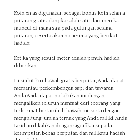
Koin emas digunakan sebagai bonus koin selama
putaran gratis, dan jika salah satu dari mereka
muncul di mana saja pada gulungan selama
putaran, peserta akan menerima yang berikut
hadiah:
Ketika yang sesuai meter adalah penuh, hadiah
diberikan:
Di sudut kiri bawah gratis berputar, Anda dapat
memantau perkembangan sapi dan tawaran
Anda.Anda dapat melakukan ini dengan
mengalikan seluruh manfaat dari seorang yang
terhormat bertaruh di bawah ini, serta dengan
menghitung jumlah ternak yang Anda miliki. Anda
taruhan dikalikan dengan signifikansi pada
kesimpulan bebas berputar, dan milikmu hadiah