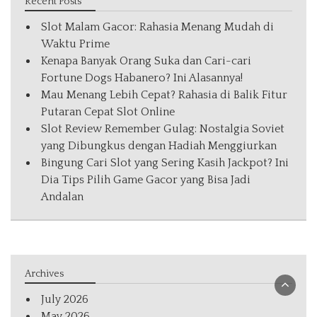
Recent Posts
Slot Malam Gacor: Rahasia Menang Mudah di
Waktu Prime
Kenapa Banyak Orang Suka dan Cari-cari
Fortune Dogs Habanero? Ini Alasannya!
Mau Menang Lebih Cepat? Rahasia di Balik Fitur
Putaran Cepat Slot Online
Slot Review Remember Gulag: Nostalgia Soviet
yang Dibungkus dengan Hadiah Menggiurkan
Bingung Cari Slot yang Sering Kasih Jackpot? Ini
Dia Tips Pilih Game Gacor yang Bisa Jadi
Andalan
Archives
July 2026
May 2026