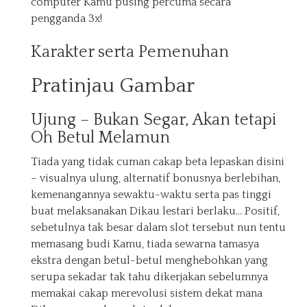
computer Kamu pusing percuma secara
pengganda 3x!
Karakter serta Pemenuhan
Pratinjau Gambar
Ujung – Bukan Segar, Akan tetapi
Oh Betul Melamun
Tiada yang tidak cuman cakap beta lepaskan disini
– visualnya ulung, alternatif bonusnya berlebihan,
kemenangannya sewaktu-waktu serta pas tinggi
buat melaksanakan Dikau lestari berlaku… Positif,
sebetulnya tak besar dalam slot tersebut nun tentu
memasang budi Kamu, tiada sewarna tamasya
ekstra dengan betul-betul menghebohkan yang
serupa sekadar tak tahu dikerjakan sebelumnya
memakai cakap merevolusi sistem dekat mana