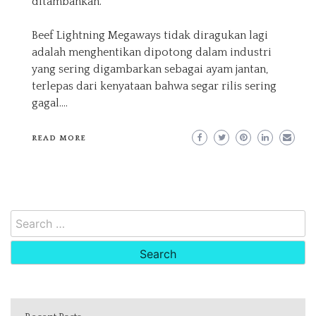
ditambahkan.
Beef Lightning Megaways tidak diragukan lagi
adalah menghentikan dipotong dalam industri
yang sering digambarkan sebagai ayam jantan,
terlepas dari kenyataan bahwa segar rilis sering
gagal.…
READ MORE
Search
for: