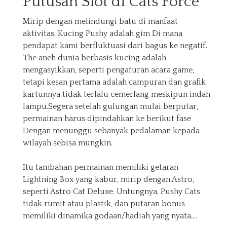
Putusan Slot di Cats Force
Mirip dengan melindungi batu di manfaat
aktivitas, Kucing Pushy adalah gim Di mana
pendapat kami berfluktuasi dari bagus ke negatif.
The aneh dunia berbasis kucing adalah
mengasyikkan, seperti pengaturan acara game,
tetapi kesan pertama adalah campuran dan grafik
kartunnya tidak terlalu cemerlang meskipun indah
lampu.Segera setelah gulungan mulai berputar,
permainan harus dipindahkan ke berikut fase
Dengan menunggu sebanyak pedalaman kepada
wilayah sebisa mungkin.
Itu tambahan permainan memiliki getaran
Lightning Box yang kabur, mirip dengan Astro,
seperti Astro Cat Deluxe. Untungnya, Pushy Cats
tidak rumit atau plastik, dan putaran bonus
memiliki dinamika godaan/hadiah yang nyata.…