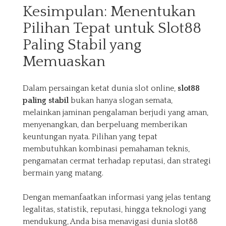
Kesimpulan: Menentukan
Pilihan Tepat untuk Slot88
Paling Stabil yang
Memuaskan
Dalam persaingan ketat dunia slot online,
slot88
paling stabil
bukan hanya slogan semata,
melainkan jaminan pengalaman berjudi yang aman,
menyenangkan, dan berpeluang memberikan
keuntungan nyata. Pilihan yang tepat
membutuhkan kombinasi pemahaman teknis,
pengamatan cermat terhadap reputasi, dan strategi
bermain yang matang.
Dengan memanfaatkan informasi yang jelas tentang
legalitas, statistik, reputasi, hingga teknologi yang
mendukung, Anda bisa menavigasi dunia slot88