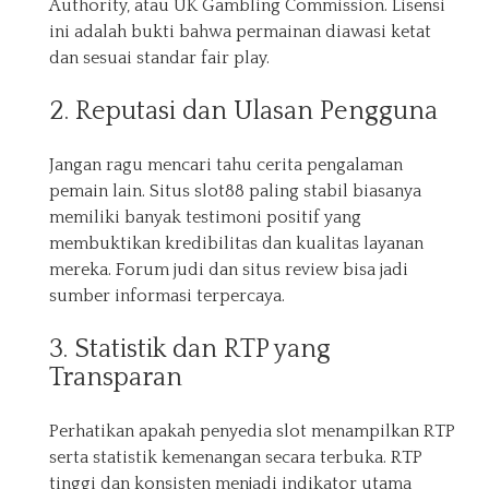
Authority, atau UK Gambling Commission. Lisensi
ini adalah bukti bahwa permainan diawasi ketat
dan sesuai standar fair play.
2. Reputasi dan Ulasan Pengguna
Jangan ragu mencari tahu cerita pengalaman
pemain lain. Situs slot88 paling stabil biasanya
memiliki banyak testimoni positif yang
membuktikan kredibilitas dan kualitas layanan
mereka. Forum judi dan situs review bisa jadi
sumber informasi terpercaya.
3. Statistik dan RTP yang
Transparan
Perhatikan apakah penyedia slot menampilkan RTP
serta statistik kemenangan secara terbuka. RTP
tinggi dan konsisten menjadi indikator utama