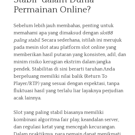
Permainan Online?
Sebelum lebih jauh membahas, penting untuk
memahami apa yang dimaksud dengan
slot88
paling stabil
. Secara sederhana, istilah ini merujuk
pada mesin slot atau platform slot online yang
memberikan hasil putaran yang konsisten, adil, dan
minim risiko kerugian ekstrim dalam jangka
pendek. Stabilitas di sini berarti taruhan Anda
berpeluang memiliki nilai balik (Return To
Player/RTP) yang sesuai dengan expektasi, tanpa
fluktuasi hasil yang terlalu liar layaknya perjudian
acak lainnya.
Slot yang paling stabil biasanya memiliki
kombinasi algoritma fair play, keandalan server,
dan regulasi ketat yang mencegah kecurangan.
Dalam praktiknya, para pemain dapat menikmati