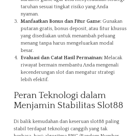
taruhan sesuai tingkat risiko yang Anda
nyaman.
Manfaatkan Bonus dan Fitur Game:
Gunakan
putaran gratis, bonus deposit, atau fitur khusus
yang disediakan untuk menambah peluang
menang tanpa harus mengeluarkan modal
besar.
Evaluasi dan Catat Hasil Permainan:
Melacak
riwayat bermain membantu Anda mengenali
kecenderungan slot dan mengatur strategi
lebih efektif.
Peran Teknologi dalam
Menjamin Stabilitas Slot88
Di balik kemudahan dan keseruan slot88 paling
stabil terdapat teknologi canggih yang tak