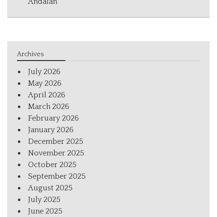
Andalan
Archives
July 2026
May 2026
April 2026
March 2026
February 2026
January 2026
December 2025
November 2025
October 2025
September 2025
August 2025
July 2025
June 2025