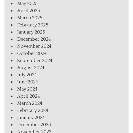
May 2025
April 2025
March 2025
February 2025
January 2025
December 2024
November 2024
October 2024
September 2024
August 2024
July 2024
June 2024
May 2024
April 2024
March 2024
February 2024
January 2024
December 2023
November 2023