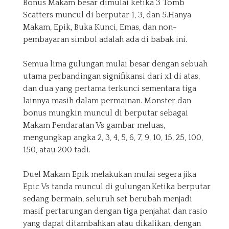
Bonus Makam besar dimulai ketika 3 Tomb
Scatters muncul di berputar 1, 3, dan 5.Hanya
Makam, Epik, Buka Kunci, Emas, dan non-
pembayaran simbol adalah ada di babak ini.
Semua lima gulungan mulai besar dengan sebuah
utama perbandingan signifikansi dari x1 di atas,
dan dua yang pertama terkunci sementara tiga
lainnya masih dalam permainan. Monster dan
bonus mungkin muncul di berputar sebagai
Makam Pendaratan Vs gambar meluas,
mengungkap angka 2, 3, 4, 5, 6, 7, 9, 10, 15, 25, 100,
150, atau 200 tadi.
Duel Makam Epik melakukan mulai segera jika
Epic Vs tanda muncul di gulungan.Ketika berputar
sedang bermain, seluruh set berubah menjadi
masif pertarungan dengan tiga penjahat dan rasio
yang dapat ditambahkan atau dikalikan, dengan