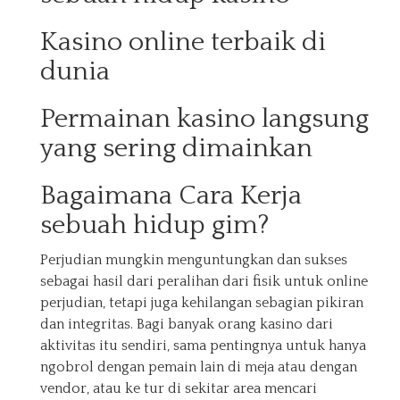
Kasino online terbaik di
dunia
Permainan kasino langsung
yang sering dimainkan
Bagaimana Cara Kerja
sebuah hidup gim?
Perjudian mungkin menguntungkan dan sukses
sebagai hasil dari peralihan dari fisik untuk online
perjudian, tetapi juga kehilangan sebagian pikiran
dan integritas. Bagi banyak orang kasino dari
aktivitas itu sendiri, sama pentingnya untuk hanya
ngobrol dengan pemain lain di meja atau dengan
vendor, atau ke tur di sekitar area mencari