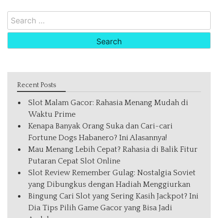
Search
for:
Recent Posts
Slot Malam Gacor: Rahasia Menang Mudah di
Waktu Prime
Kenapa Banyak Orang Suka dan Cari-cari
Fortune Dogs Habanero? Ini Alasannya!
Mau Menang Lebih Cepat? Rahasia di Balik Fitur
Putaran Cepat Slot Online
Slot Review Remember Gulag: Nostalgia Soviet
yang Dibungkus dengan Hadiah Menggiurkan
Bingung Cari Slot yang Sering Kasih Jackpot? Ini
Dia Tips Pilih Game Gacor yang Bisa Jadi