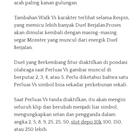
arah paling kanan gulungan.
Tambahan Walk Vs karakter terlihat selama Respin,
yang memicu lebih banyak Duel Berjalan.Proses
akan dimulai kembali dengan masing-masing
segar Monster yang muncul dari energik Duel
Berjalan.
Duel yang Berkembang fitur diaktifkan di pondasi
olahraga saat Perluas Vs gambar muncul di
berputar 2, 3, 4, atau 5. Perlu diketahui bahwa satu
Perluas Vs simbol bisa sekadar perkebunan sekali.
Saat Perluas Vs tanda diaktifkan, itu akan mengisi
seluruh klip dan berubah menjadi liar simbol,
mengungkapkan setan dan pengganda dalam
angka 2, 5, 8, 9, 25, 25, 50,
slot depo 10k
100, 150,
atau 250 lebih.