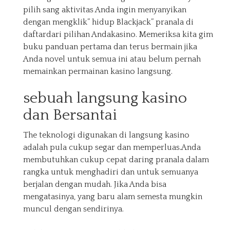
pilih sang aktivitas Anda ingin menyanyikan
dengan mengklik” hidup Blackjack” pranala di
daftardari pilihan Andakasino. Memeriksa kita gim
buku panduan pertama dan terus bermain jika
Anda novel untuk semua ini atau belum pernah
memainkan permainan kasino langsung.
sebuah langsung kasino
dan Bersantai
The teknologi digunakan di langsung kasino
adalah pula cukup segar dan memperluas.Anda
membutuhkan cukup cepat daring pranala dalam
rangka untuk menghadiri dan untuk semuanya
berjalan dengan mudah. Jika Anda bisa
mengatasinya, yang baru alam semesta mungkin
muncul dengan sendirinya.