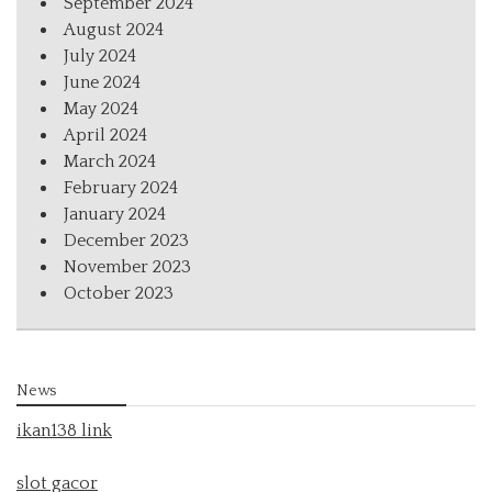
September 2024
August 2024
July 2024
June 2024
May 2024
April 2024
March 2024
February 2024
January 2024
December 2023
November 2023
October 2023
News
ikan138 link
slot gacor