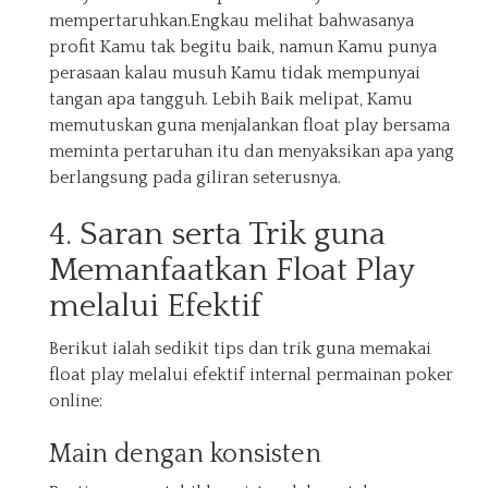
mempertaruhkan.Engkau melihat bahwasanya
profit Kamu tak begitu baik, namun Kamu punya
perasaan kalau musuh Kamu tidak mempunyai
tangan apa tangguh. Lebih Baik melipat, Kamu
memutuskan guna menjalankan float play bersama
meminta pertaruhan itu dan menyaksikan apa yang
berlangsung pada giliran seterusnya.
4. Saran serta Trik guna
Memanfaatkan Float Play
melalui Efektif
Berikut ialah sedikit tips dan trik guna memakai
float play melalui efektif internal permainan poker
online:
Main dengan konsisten