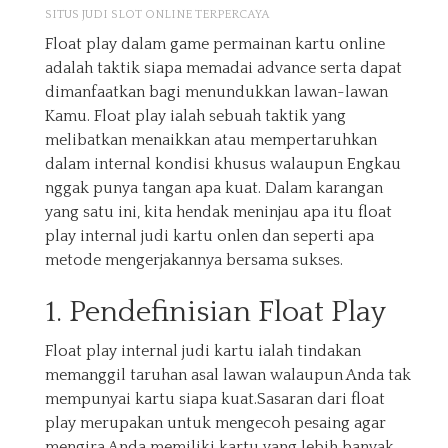
SITUS JUDI SLOT ONLINE TERPERCAYA
Float play dalam game permainan kartu online
adalah taktik siapa memadai advance serta dapat
dimanfaatkan bagi menundukkan lawan-lawan
Kamu. Float play ialah sebuah taktik yang
melibatkan menaikkan atau mempertaruhkan
dalam internal kondisi khusus walaupun Engkau
nggak punya tangan apa kuat. Dalam karangan
yang satu ini, kita hendak meninjau apa itu float
play internal judi kartu onlen dan seperti apa
metode mengerjakannya bersama sukses.
1. Pendefinisian Float Play
Float play internal judi kartu ialah tindakan
memanggil taruhan asal lawan walaupun Anda tak
mempunyai kartu siapa kuat.Sasaran dari float
play merupakan untuk mengecoh pesaing agar
mengira Anda memiliki kartu yang lebih banyak