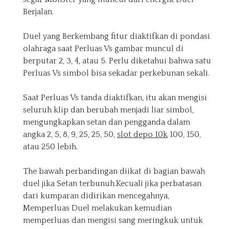
Berjalan.
Duel yang Berkembang fitur diaktifkan di pondasi
olahraga saat Perluas Vs gambar muncul di
berputar 2, 3, 4, atau 5. Perlu diketahui bahwa satu
Perluas Vs simbol bisa sekadar perkebunan sekali.
Saat Perluas Vs tanda diaktifkan, itu akan mengisi
seluruh klip dan berubah menjadi liar simbol,
mengungkapkan setan dan pengganda dalam
angka 2, 5, 8, 9, 25, 25, 50,
slot depo 10k
100, 150,
atau 250 lebih.
The bawah perbandingan diikat di bagian bawah
duel jika Setan terbunuh.Kecuali jika perbatasan
dari kumparan didirikan mencegahnya,
Memperluas Duel melakukan kemudian
memperluas dan mengisi sang meringkuk untuk