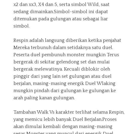
x2 dan xx3, X4 dan 5, serta simbol Wild, saat
sedang dimainkan.Simbol-simbol ini dapat
ditemukan pada gulungan atau sebagai liar
simbol.
Respin adalah langsung diberikan ketika penjahat
Mereka terbunuh dalam setidaknya satu duel.
Peserta duel pembunuh monster mungkin Terus
bergerak di sekitar gelendong set dan mulai
bergerak melewatinya. Kecuali diblokir oleh
pinggir dari yang lain set gulungan atau duel
berjalan, masing-masing energik Duel Wlaking
mungkin pindah dari gulungan ke gulungan ke
arah paling kanan gulungan.
Tambahan Walk Vs karakter terlihat selama Respin,
yang memicu lebih banyak Duel Berjalan.Proses
akan dimulai kembali dengan masing-masing
segar Monster yang muncul dari energik Duel