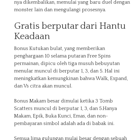
nya dikembalikan, memulai yang baru duel dengan
monster lain dan mengulangi prosesnya.
Gratis berputar dari Hantu
Keadaan
Bonus Kutukan bulat, yang memberikan
penghargaan 10 selama putaran Free Spins
permainan, dipicu oleh tiga musuh bebuyutan
menular muncul di berputar 1, 3, dan 5. Hal ini
meningkatkan kemungkinan bahwa Walk, Expand,
dan Vs citra akan muncul.
Bonus Makam besar dimulai ketika 3 Tomb
Scatters muncul di berputar 1, 3, dan 5.Hanya
Makam, Epik, Buka Kunci, Emas, dan non-
pembayaran simbol adalah ada di babak ini.
Semua lima gulungan mulai besar dengan sebuah