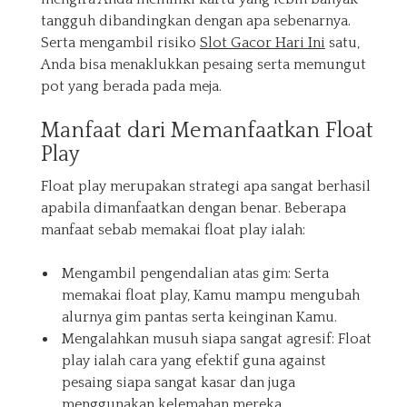
tangguh dibandingkan dengan apa sebenarnya.
Serta mengambil risiko
Slot Gacor Hari Ini
satu,
Anda bisa menaklukkan pesaing serta memungut
pot yang berada pada meja.
Manfaat dari Memanfaatkan Float
Play
Float play merupakan strategi apa sangat berhasil
apabila dimanfaatkan dengan benar. Beberapa
manfaat sebab memakai float play ialah:
Mengambil pengendalian atas gim: Serta
memakai float play, Kamu mampu mengubah
alurnya gim pantas serta keinginan Kamu.
Mengalahkan musuh siapa sangat agresif: Float
play ialah cara yang efektif guna against
pesaing siapa sangat kasar dan juga
menggunakan kelemahan mereka.